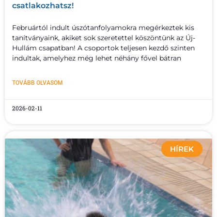
csatlakozhatsz!
Februártól indult úszótanfolyamokra megérkeztek kis
tanítványaink, akiket sok szeretettel köszöntünk az Új-
Hullám csapatban! A csoportok teljesen kezdő szinten
indultak, amelyhez még lehet néhány fővel bátran
TOVÁBB OLVASOM
2026-02-11
HÍREK