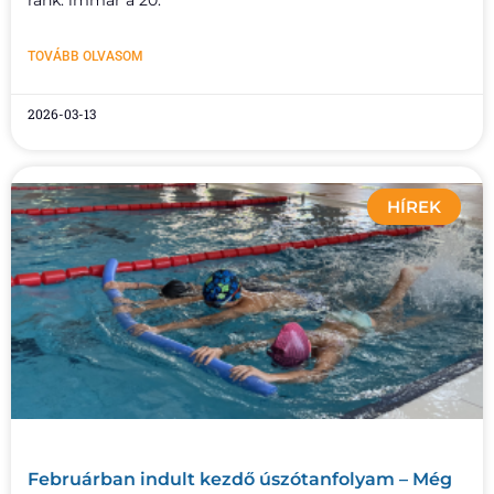
ránk: immár a 20.
TOVÁBB OLVASOM
2026-03-13
HÍREK
Februárban indult kezdő úszótanfolyam – Még