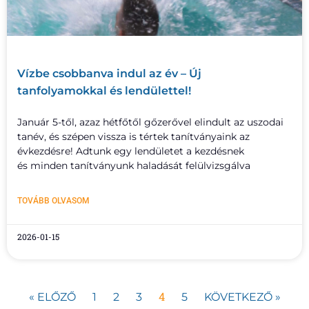
Vízbe csobbanva indul az év – Új
tanfolyamokkal és lendülettel!
Január 5-től, azaz hétfőtől gőzerővel elindult az uszodai
tanév, és szépen vissza is tértek tanítványaink az
évkezdésre! Adtunk egy lendületet a kezdésnek
és minden tanítványunk haladását felülvizsgálva
TOVÁBB OLVASOM
2026-01-15
4
« ELŐZŐ
1
2
3
5
KÖVETKEZŐ »