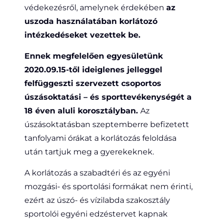
védekezésről, amelynek érdekében
az
uszoda használatában korlátozó
intézkedéseket vezettek be.
Ennek megfelelően egyesületünk
2020.09.15-től ideiglenes jelleggel
felfüggeszti szervezett csoportos
úszásoktatási – és sporttevékenységét a
18 éven aluli korosztályban.
Az
úszásoktatásban szeptemberre befizetett
tanfolyami órákat a korlátozás feloldása
után tartjuk meg a gyerekeknek.
A korlátozás a szabadtéri és az egyéni
mozgási- és sportolási formákat nem érinti,
ezért az úszó- és vízilabda szakosztály
sportolói egyéni edzéstervet kapnak