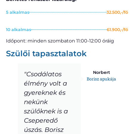
5 alkalmas
32.500,-/fő
10 alkalmas
61.900,-/fő
Időpont: minden szombaton 11:00-12:00 óráig
Szülői tapasztalatok
Norbert
"Csodálatos
Borisz apukája
élmény volt a
gyereknek és
nekünk
szülőknek is a
Cseperedő
úszás. Borisz