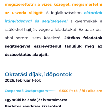
megszerettetni a vizes közeget, megismertetni
az uszoda világát
.
A foglalkozásokon
oktatónk
irányításával és segítségével
a gyermekek a
szülőkkel hajtják végre a feladatokat.
Ez az az óra,
ahol semmi sem kötelező!
Játékos feladatok
segítségével észrevétlenül tanuljuk m
eg az
úszásoktatás alapjait.
Oktatási díjak, időpontok
2026. február 1-től:
Cseperedő Úszóprogram
6.500 Ft-tól / fő / alkalom
Egy szülő belépődíját is tartalmazza
Bérletes rendszer kizárólag!