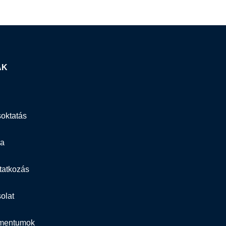
AK
oktatás
ia
atkozás
olat
mentumok