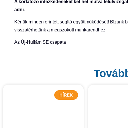
A korlátozó intézkedéseket két hét múlva felülvizsgá
adni.
Kérjük minden érintett segítő együttműködését! Bízunk 
visszatérhetünk a megszokott munkarendhez.
Az Új-Hullám SE csapata
Tovább
HÍREK