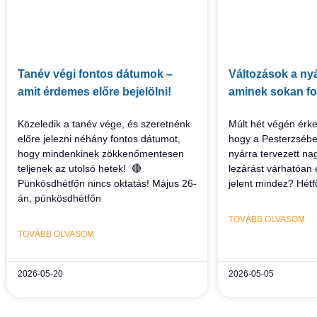
Tanév végi fontos dátumok –
Változások a nyá
amit érdemes előre bejelölni!
aminek sokan fo
Közeledik a tanév vége, és szeretnénk
Múlt hét végén érke
előre jelezni néhány fontos dátumot,
hogy a Pesterzsébe
hogy mindenkinek zökkenőmentesen
nyárra tervezett 
teljenek az utolsó hetek! 🔴
lezárást várhatóan e
Pünkösdhétfőn nincs oktatás! Május 26-
jelent mindez? Hétf
án, pünkösdhétfőn
TOVÁBB OLVASOM
TOVÁBB OLVASOM
2026-05-20
2026-05-05