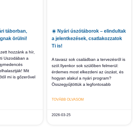
ri táborban,
☀️ Nyári úszótáborok – elindultak
gnak örülni!
a jelentkezések, csatlakozzatok
Ti is!
zett hozzánk a hír,
ti Uszodában a
A tavasz sok családban a tervezésről is
nagymedencés
szól.Ilyenkor sok szülőben felmerül:
lhalasztják! Mit
érdemes most elkezdeni az úszást, és
őtől mi is gőzerővel
hogyan alakul a nyári program?
Összegyűjtöttük a legfontosabb
TOVÁBB OLVASOM
2026-03-25