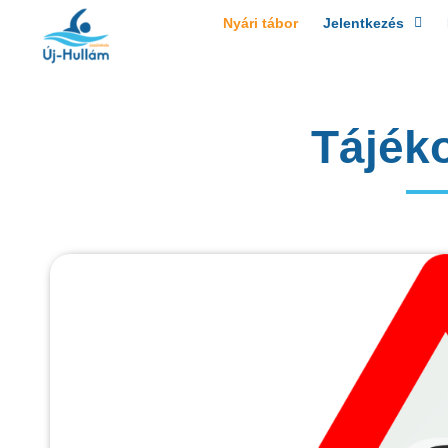
Nyári tábor
Jelentkezés
Tájék