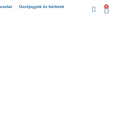
csolat
Úszójegyek és bérletek
0