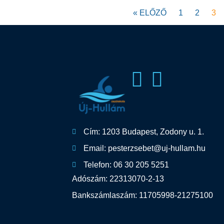
« ELŐZŐ
1
2
3
Cím: 1203 Budapest, Zodony u. 1.
Email: pesterzsebet@uj-hullam.hu
Telefon: 06 30 205 5251
Adószám: 22313070-2-13
Bankszámlaszám: 11705998-21275100