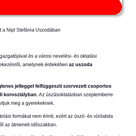
rt a Nipl Stefánia Uszodában
gazgatójával és a városi nevelési- és oktatási
édekezésről, amelynek érdekében
az uszoda
enes jelleggel felfüggeszti szervezett csoportos
li korosztályban.
Az úszásoktatásban szeptemberre
tartjuk meg a gyerekeknek.
olási formákat nem érinti, ezért az úszó- és vízilabda
ől az átmeneti időszakban.