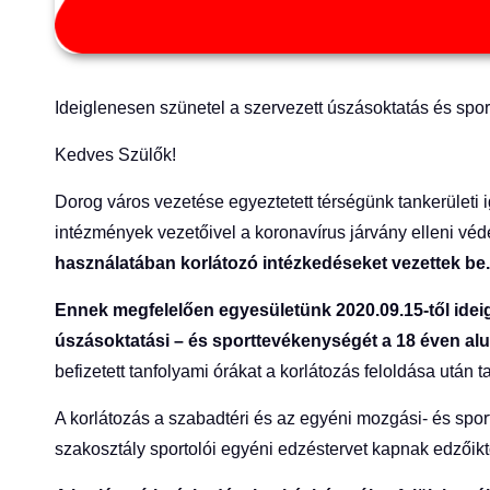
Ideiglenesen szünetel a szervezett úszásoktatás és spo
Kedves Szülők!
Dorog város vezetése egyeztetett térségünk tankerületi i
intézmények vezetőivel a koronavírus járvány elleni v
használatában korlátozó intézkedéseket vezettek be.
Ennek megfelelően egyesületünk 2020.09.15-től ideigl
úszásoktatási – és sporttevékenységét a 18 éven alu
befizetett tanfolyami órákat a korlátozás feloldása után 
A korlátozás a szabadtéri és az egyéni mozgási- és sport
szakosztály sportolói egyéni edzéstervet kapnak edzőikt