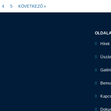
4
5
KÖVETKEZŐ »
OLDAL
Hírek
Úszás
Galér
Bemut
Kapcs
Doku