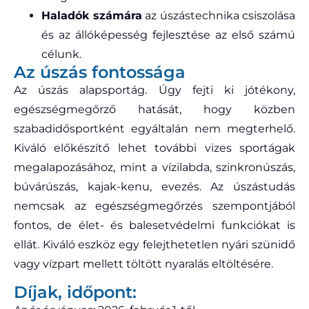
Haladók számára
az úszástechnika csiszolása
és az állóképesség fejlesztése az első számú
célunk.
Az úszás fontossága
Az úszás alapsportág. Úgy fejti ki jótékony,
egészségmegőrző hatását, hogy közben
szabadidősportként egyáltalán nem megterhelő.
Kiváló előkészítő lehet további vizes sportágak
megalapozásához, mint a vízilabda, szinkronúszás,
búvárúszás, kajak-kenu, evezés. Az úszástudás
nemcsak az egészségmegőrzés szempontjából
fontos, de élet- és balesetvédelmi funkciókat is
ellát. Kiváló eszköz egy felejthetetlen nyári szünidő
vagy vízpart mellett töltött nyaralás eltöltésére.
Díjak, időpont: