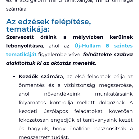
és a szorgalom mind tanítványai, mind önmaga
számára.
Az edzések felépítése,
tematikája:
Szervezett óráink a mélyvízben kerülnek
lebonyolításra
, ahol az
Új-Hullám 8 szintes
tematikáját
figyelembe véve,
f
el
nőttekre szabva
alakítottuk ki az oktatás menetét
.
Kezdők számára
, az első feladatok célja az
önmentés és a vízbiztonság megszerzése,
ahol növendékeink munkatársaink
folyamatos kontrollja mellett dolgoznak. A
kezdeti úszólapos feladatokat követően
fokozatosan engedjük el tanítványaink kezét
és hagyjuk, hogy önállóan hasznosítsák a
megszerzett tudást.