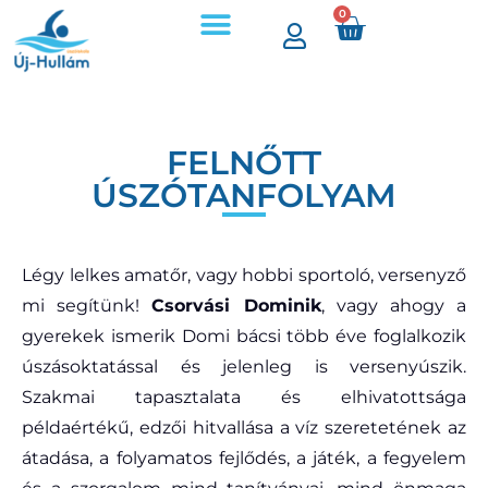
0
FELNŐTT
ÚSZÓTANFOLYAM
Légy lelkes amatőr, vagy hobbi sportoló, versenyző
mi segítünk!
Csorvási Dominik
, vagy ahogy a
gyerekek ismerik Domi bácsi több éve foglalkozik
úszásoktatással és jelenleg is versenyúszik.
Szakmai tapasztalata és elhivatottsága
példaértékű, edzői hitvallása a víz szeretetének az
átadása, a folyamatos fejlődés, a játék, a fegyelem