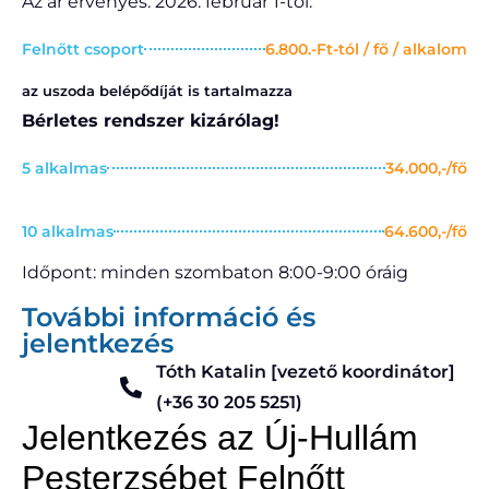
Az ár érvényes: 2026. február 1-től.
Felnőtt csoport
6.800.-Ft-tól / fő / alkalom
az uszoda belépődíját is tartalmazza
Bérletes rendszer kizárólag!
5 alkalmas
34.000,-/fő
10 alkalmas
64.600,-/fő
Időpont: minden szombaton 8:00-9:00 óráig
További információ és
jelentkezés
Tóth Katalin [vezető koordinátor]
(+36 30 205 5251)