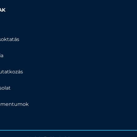
AK
k
soktatás
ia
tatkozás
solat
umentumok