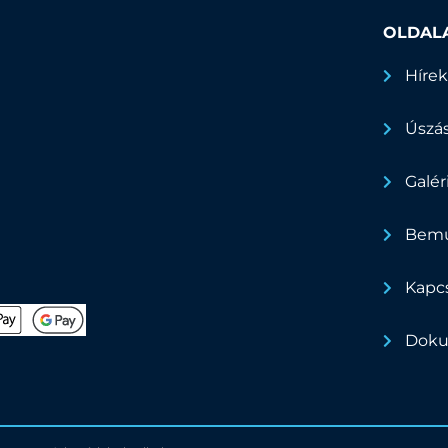
OLDAL
Híre
Úszá
Galér
Bemu
Kapc
Dok