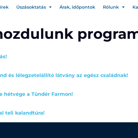
írek
Úszásoktatás
Árak, időpontok
Rólunk
Ka
mozdulunk progra
ás!
nd és lélegzetelállító látvány az egész családnak!
ike hétvége a Tündér Farmon!
l teli kalandtúra!