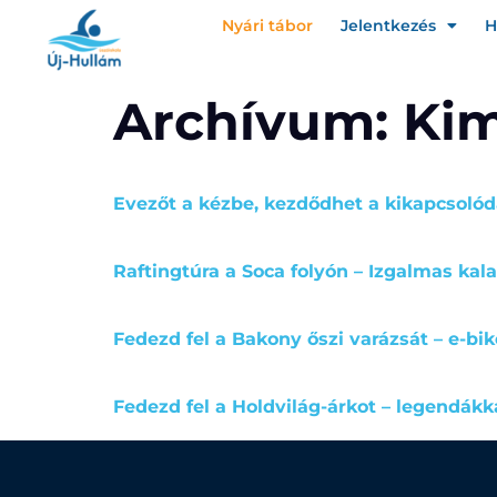
Nyári tábor
Jelentkezés
H
Archívum:
Ki
Evezőt a kézbe, kezdődhet a kikapcsolód
Raftingtúra a Soca folyón – Izgalmas kala
Fedezd fel a Bakony őszi varázsát – e-b
Fedezd fel a Holdvilág-árkot – legendákka