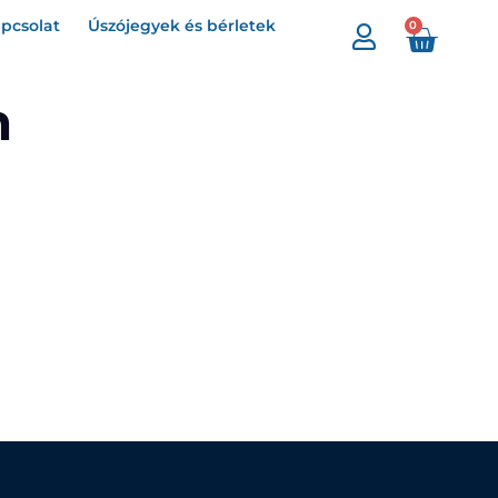
pcsolat
Úszójegyek és bérletek
0
m