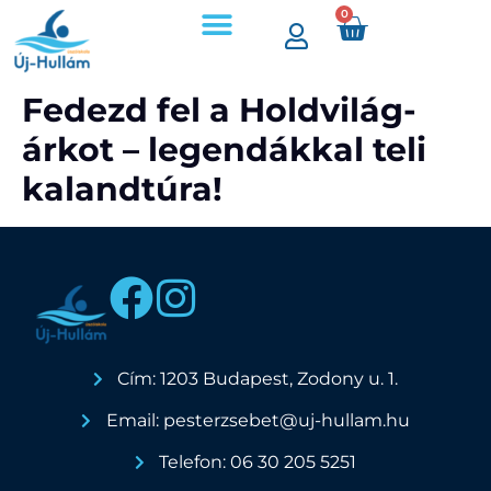
0
Árak, időpontok
Úszójegyek és bérletek
Fedezd fel a Holdvilág-
árkot – legendákkal teli
kalandtúra!
Cím: 1203 Budapest, Zodony u. 1.
Email: pesterzsebet@uj-hullam.hu
Telefon: 06 30 205 5251