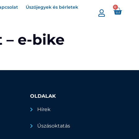
apcsolat
Úszójegyek és bérletek
0
 – e-bike
OLDALAK
Hírek
Úszásoktatás