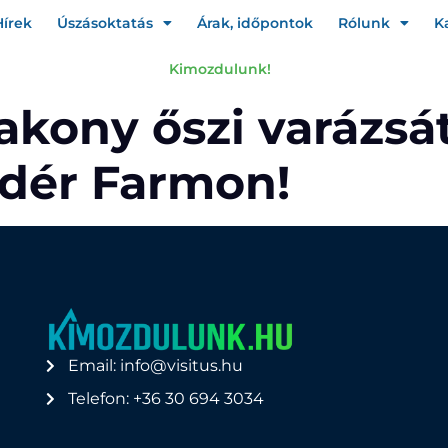
Hírek
Úszásoktatás
Árak, időpontok
Rólunk
K
Kimozdulunk!
akony őszi varázsát
dér Farmon!
Email: info@visitus.hu
Telefon: +36 30 694 3034