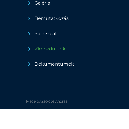
Galéria
Bemutatkozás
Kapcsolat
Kimozdulunk
Dokumentumok
Made by Zsoldos András