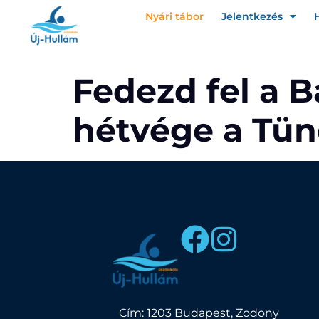
Nyári tábor
Jelentkezés
Fedezd fel a B
hétvége a Tün
Cím: 1203 Budapest, Zodony