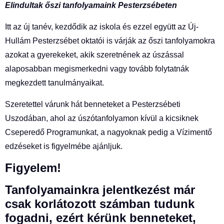
Elindultak őszi tanfolyamaink Pesterzsébeten
Itt az új tanév, kezdődik az iskola és ezzel együtt az Új-
Hullám Pesterzsébet oktatói is várják az őszi tanfolyamokra
azokat a gyerekeket, akik szeretnének az úszással
alaposabban megismerkedni vagy tovább folytatnák
megkezdett tanulmányaikat.
Szeretettel várunk hát benneteket a Pesterzsébeti
Uszodában, ahol az úszótanfolyamon kívül a kicsiknek
Cseperedő Programunkat, a nagyoknak pedig a Vízimentő
edzéseket is figyelmébe ajánljuk.
Figyelem!
Tanfolyamainkra jelentkezést már
csak korlátozott számban tudunk
fogadni, ezért kérünk benneteket,