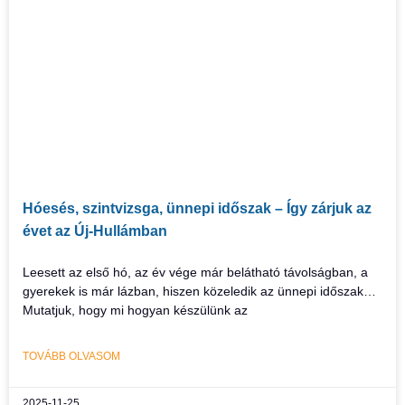
Hóesés, szintvizsga, ünnepi időszak – Így zárjuk az
évet az Új-Hullámban
Leesett az első hó, az év vége már belátható távolságban, a
gyerekek is már lázban, hiszen közeledik az ünnepi időszak…
Mutatjuk, hogy mi hogyan készülünk az
TOVÁBB OLVASOM
2025-11-25