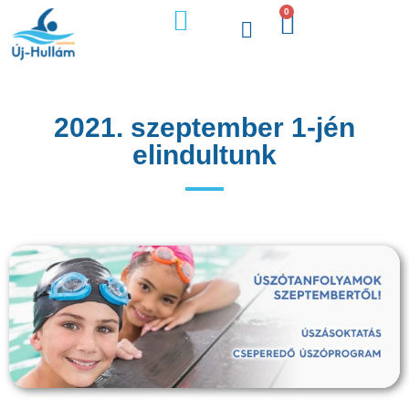
0
Úszójegyek és bérletek
2021. szeptember 1-jén
elindultunk