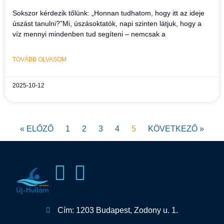
Sokszor kérdezik tőlünk: „Honnan tudhatom, hogy itt az ideje
úszást tanulni?”Mi, úszásoktatók, napi szinten látjuk, hogy a
víz mennyi mindenben tud segíteni – nemcsak a
TOVÁBB OLVASOM
2025-10-12
« ELŐZŐ
1
2
3
4
5
KÖVETKEZŐ »
Cím: 1203 Budapest, Zodony u. 1.