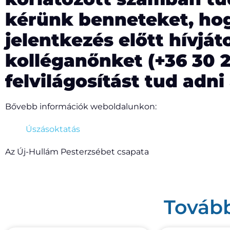
kérünk benneteket, ho
jelentkezés előtt hívját
kolléganőnket (+36 30 2
felvilágosítást tud adni
Bővebb információk weboldalunkon:
Úszásoktatás
Az Új-Hullám Pesterzsébet csapata
Tovább