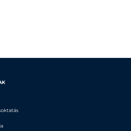
AK
k
soktatás
ia