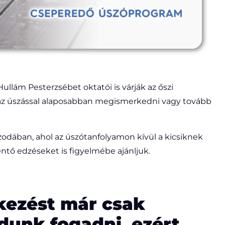
-Hullám Pesterzsébet oktatói is várják az őszi
 az úszással alaposabban megismerkedni vagy tovább
odában, ahol az úszótanfolyamon kívül a kicsiknek
tő edzéseket is figyelmébe ajánljuk.
kezést már csak
dunk fogadni, ezért