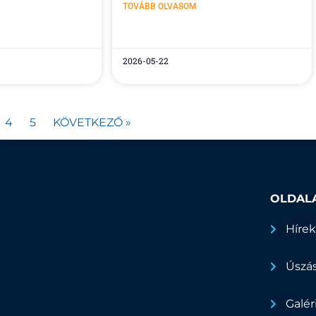
TOVÁBB OLVASOM
2026-05-22
4
5
KÖVETKEZŐ »
OLDAL
Híre
Úszá
Galér