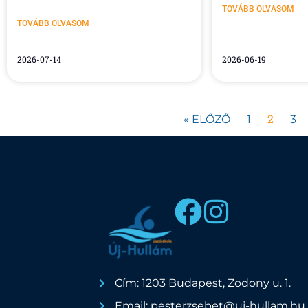
TOVÁBB OLVASOM
TOVÁBB OLVASOM
2026-07-14
2026-06-19
2
« ELŐZŐ
1
3
Cím: 1203 Budapest, Zodony u. 1.
Email: pesterzsebet@uj-hullam.hu