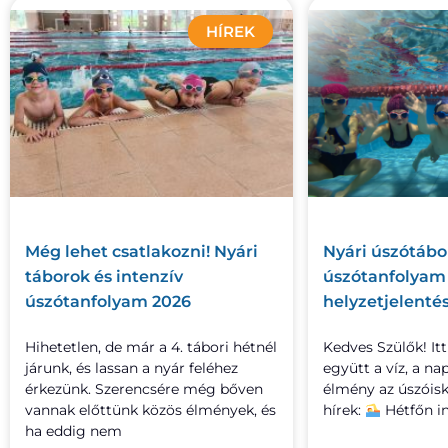
HÍREK
Még lehet csatlakozni! Nyári
Nyári úszótábor
táborok és intenzív
úszótanfolyam 2
úszótanfolyam 2026
helyzetjelenté
Hihetetlen, de már a 4. tábori hétnél
Kedves Szülők! Itt
járunk, és lassan a nyár feléhez
együtt a víz, a na
érkezünk. Szerencsére még bőven
élmény az úszóisk
vannak előttünk közös élmények, és
hírek:
Hétfőn i
ha eddig nem