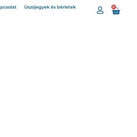
pcsolat
Úszójegyek és bérletek
0