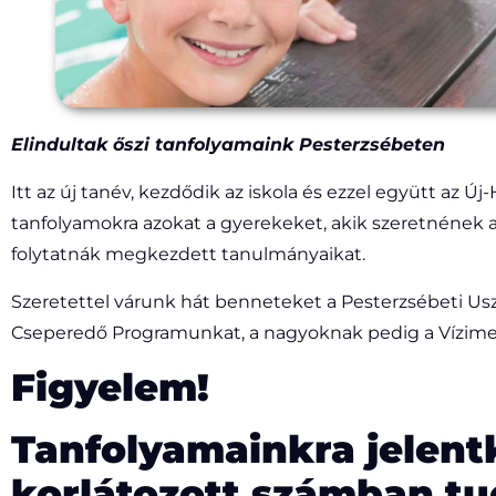
Elindultak őszi tanfolyamaink Pesterzsébeten
Itt az új tanév, kezdődik az iskola és ezzel együtt az Új
tanfolyamokra azokat a gyerekeket, akik szeretnének
folytatnák megkezdett tanulmányaikat.
Szeretettel várunk hát benneteket a Pesterzsébeti Usz
Cseperedő Programunkat, a nagyoknak pedig a Vízimen
Figyelem!
Tanfolyamainkra jelent
korlátozott számban tu