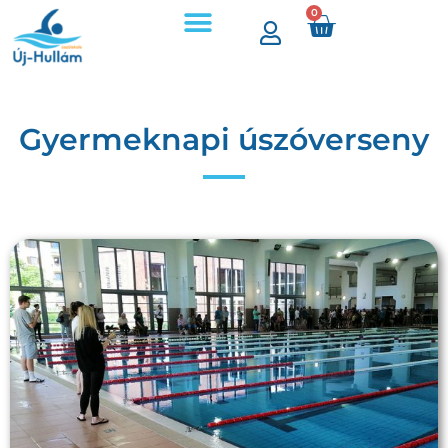
0
Gyermeknapi úszóverseny