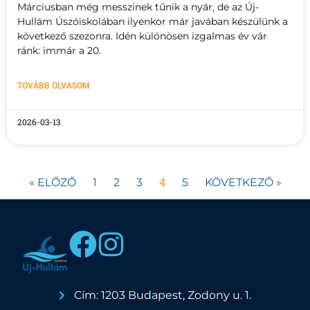
Márciusban még messzinek tűnik a nyár, de az Új-
Hullám Úszóiskolában ilyenkor már javában készülünk a
következő szezonra. Idén különösen izgalmas év vár
ránk: immár a 20.
TOVÁBB OLVASOM
2026-03-13
4
« ELŐZŐ
1
2
3
5
KÖVETKEZŐ »
Cím: 1203 Budapest, Zodony u. 1.