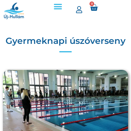
0
Gyermeknapi úszóverseny