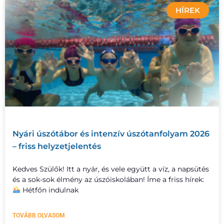
HÍREK
Nyári úszótábor és intenzív úszótanfolyam 2026
– friss helyzetjelentés
Kedves Szülők! Itt a nyár, és vele együtt a víz, a napsütés
és a sok-sok élmény az úszóiskolában! Íme a friss hírek:
Hétfőn indulnak
TOVÁBB OLVASOM