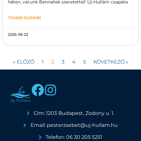
héten, várunk Bennetek szeretettel! Új-Hullám csapata
TOVÁBB OLVASOM
2026-05-22
2
« ELŐZŐ
1
3
4
5
KÖVETKEZŐ »
Cím: 1203 Budapest, Zodony u. 1.
Email: pesterzsebet@uj-hullam.hu
Telefon: 06 30 205 5251