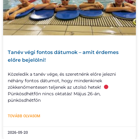
Tanév végi fontos dátumok – amit érdemes
előre bejelölni!
Közeledik a tanév vége, és szeretnénk előre jelezni
néhány fontos dátumot, hogy mindenkinek
zökkenőmentesen teljenek az utolsó hetek!
Pünkösdhétfőn nincs oktatás! Május 26-án,
pünkösdhétfőn
TOVÁBB OLVASOM
2026-05-20