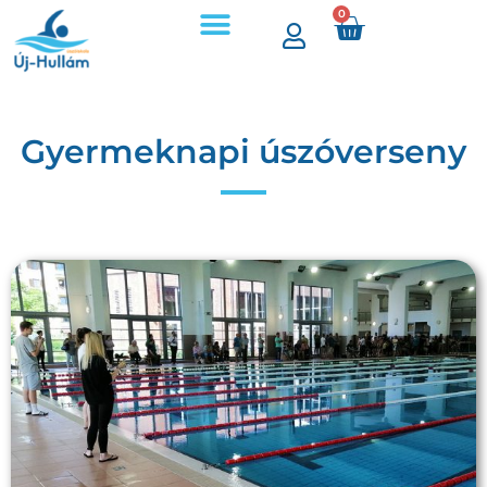
0
Gyermeknapi úszóverseny