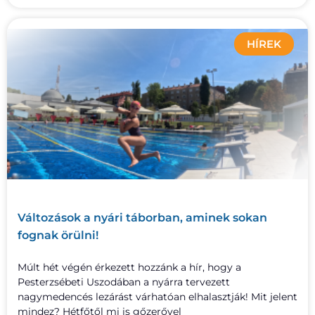
HÍREK
Változások a nyári táborban, aminek sokan
fognak örülni!
Múlt hét végén érkezett hozzánk a hír, hogy a
Pesterzsébeti Uszodában a nyárra tervezett
nagymedencés lezárást várhatóan elhalasztják! Mit jelent
mindez? Hétfőtől mi is gőzerővel