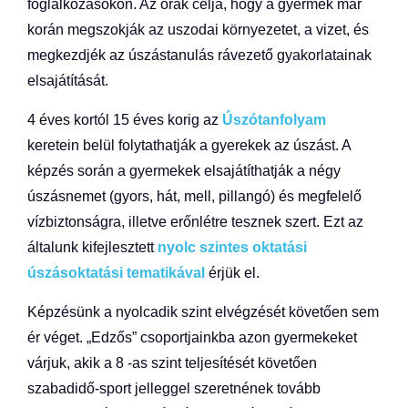
foglalkozásokon. Az órák célja, hogy a gyermek már
korán megszokják az uszodai környezetet, a vizet, és
megkezdjék az úszástanulás rávezető gyakorlatainak
elsajátítását.
4 éves kortól 15 éves korig az
Úszótanfolyam
keretein belül folytathatják a gyerekek az úszást. A
képzés során a gyermekek elsajátíthatják a négy
úszásnemet (gyors, hát, mell, pillangó) és megfelelő
vízbiztonságra, illetve erőnlétre tesznek szert. Ezt az
általunk kifejlesztett
nyolc szintes oktatási
úszásoktatási tematikával
érjük el.
Képzésünk a nyolcadik szint elvégzését követően sem
ér véget. „Edzős” csoportjainkba azon gyermekeket
várjuk, akik a 8 -as szint teljesítését követően
szabadidő-sport jelleggel szeretnének tovább