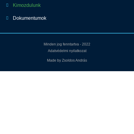
Kimozdulunk
Dokumentumok
Minden jog fenntartva - 2022
Adatvédelmi nyilatkozat
Made by Zsoldos András