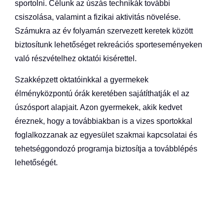
sportolni. Célunk az úszás technikák további
csiszolása, valamint a fizikai aktivitás növelése.
Számukra az év folyamán szervezett keretek között
biztosítunk lehetőséget rekreációs sporteseményeken
való részvételhez oktatói kisérettel.
Szakképzett oktatóinkkal a gyermekek
élményközpontú órák keretében sajátíthatják el az
úszósport alapjait. Azon gyermekek, akik kedvet
éreznek, hogy a továbbiakban is a vizes sportokkal
foglalkozzanak az egyesület szakmai kapcsolatai és
tehetséggondozó programja biztosítja a továbblépés
lehetőségét.