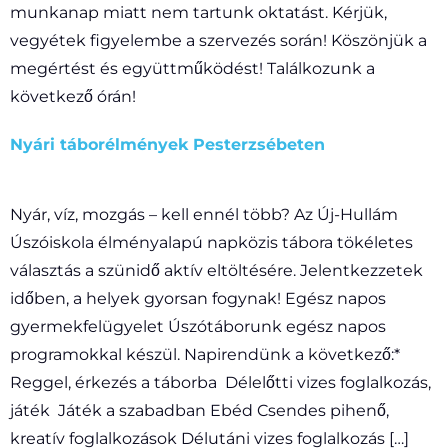
munkanap miatt nem tartunk oktatást. Kérjük,
vegyétek figyelembe a szervezés során! Köszönjük a
megértést és együttműködést! Találkozunk a
következő órán!
Nyári táborélmények Pesterzsébeten
Nyár, víz, mozgás – kell ennél több? Az Új-Hullám
Úszóiskola élményalapú napközis tábora tökéletes
választás a szünidő aktív eltöltésére. Jelentkezzetek
időben, a helyek gyorsan fogynak! Egész napos
gyermekfelügyelet Úszótáborunk egész napos
programokkal készül. Napirendünk a következő:*
Reggel, érkezés a táborba Délelőtti vizes foglalkozás,
játék Játék a szabadban Ebéd Csendes pihenő,
kreatív foglalkozások Délutáni vizes foglalkozás […]