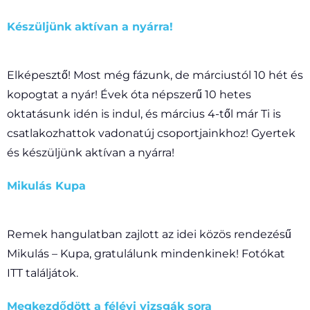
Készüljünk aktívan a nyárra!
Elképesztő! Most még fázunk, de márciustól 10 hét és
kopogtat a nyár! Évek óta népszerű 10 hetes
oktatásunk idén is indul, és március 4-től már Ti is
csatlakozhattok vadonatúj csoportjainkhoz! Gyertek
és készüljünk aktívan a nyárra!
Mikulás Kupa
Remek hangulatban zajlott az idei közös rendezésű
Mikulás – Kupa, gratulálunk mindenkinek! Fotókat
ITT találjátok.
Megkezdődött a félévi vizsgák sora