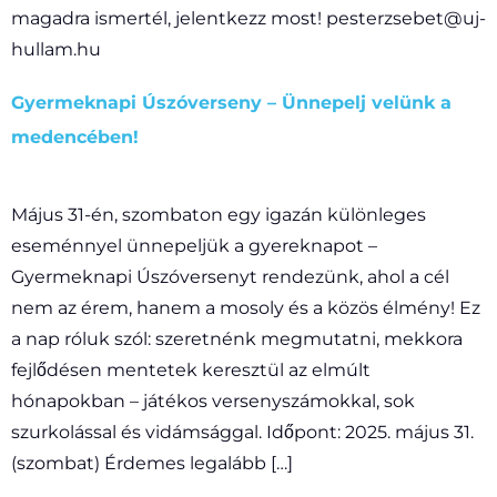
magadra ismertél, jelentkezz most! pesterzsebet@uj-
hullam.hu
Gyermeknapi Úszóverseny – Ünnepelj velünk a
medencében!
Május 31-én, szombaton egy igazán különleges
eseménnyel ünnepeljük a gyereknapot –
Gyermeknapi Úszóversenyt rendezünk, ahol a cél
nem az érem, hanem a mosoly és a közös élmény! Ez
a nap róluk szól: szeretnénk megmutatni, mekkora
fejlődésen mentetek keresztül az elmúlt
hónapokban – játékos versenyszámokkal, sok
szurkolással és vidámsággal. Időpont: 2025. május 31.
(szombat) Érdemes legalább […]