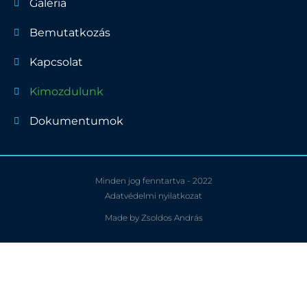
Galéria
Bemutatkozás
Kapcsolat
Kimozdulunk
Dokumentumok
Minden jog fenntartva - 2022
Adatvédelmi nyilatkozat
Made by Zsoldos András