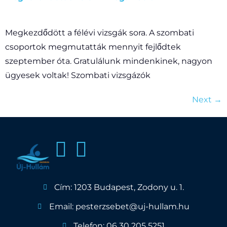
Megkezdődött a félévi vizsgák sora. A szombati
csoportok megmutatták mennyit fejlődtek
szeptember óta. Gratulálunk mindenkinek, nagyon
ügyesek voltak! Szombati vizsgázók
Next
→
Cím: 1203 Budapest, Zodony u. 1.
Email: pesterzsebet@uj-hullam.hu
Telefon: 06 30 205 5251