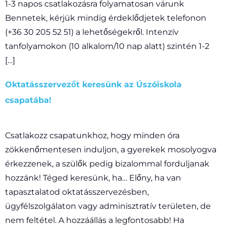
1-3 napos csatlakozásra folyamatosan várunk
Bennetek, kérjük mindig érdeklődjetek telefonon
(+36 30 205 52 51) a lehetőségekről. Intenzív
tanfolyamokon (10 alkalom/10 nap alatt) szintén 1-2
[…]
Oktatásszervezőt keresünk az Úszóiskola
csapatába!
Csatlakozz csapatunkhoz, hogy minden óra
zökkenőmentesen induljon, a gyerekek mosolyogva
érkezzenek, a szülők pedig bizalommal forduljanak
hozzánk! Téged keresünk, ha… Előny, ha van
tapasztalatod oktatásszervezésben,
ügyfélszolgálaton vagy adminisztratív területen, de
nem feltétel. A hozzáállás a legfontosabb! Ha