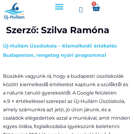
0
Árak, időpontok
Úszójegyek és bérletek
Szerző:
Szilva Ramóna
Új-Hullám Úszóiskola – Kiemelkedő értékelés
Budapesten, rengeteg nyári programmal
Büszkék vagyunk rá, hogy a budapesti úszóiskolák
között kiemelkedő értékelést kaptunk a szülőktől és
a nálunk tanuló gyerekektől. A Google felületén
4.9 ⭐️ értékeléssel szerepel az Új-Hullám Úszóiskola,
amely számunkra azt jelzi, jó úton járunk, és a
családok elégedettek azzal a munkával, amit minden
egyes órába, foglalkozásba igyekszünk beletenni.