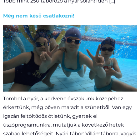
Több mint 250 táborozó a nyár során! Idén […]
Még nem késő csatlakozni!
Tombol a nyár, a kedvenc évszakunk közepéhez
érkeztünk, még bőven maradt a szünetből! Van egy
igazán feltöltődős ötletünk, gyertek el
úszóprogramunkra, mutatjuk a következő hetek
szabad lehetőségeit: Nyári tábor: Villámtáborra, vagyis