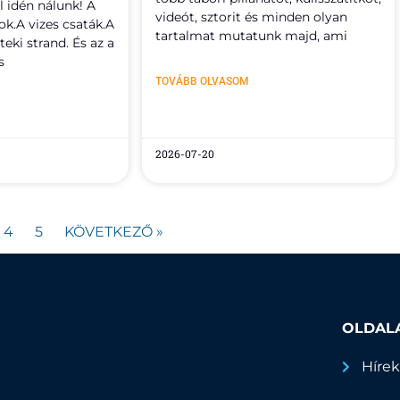
ál idén nálunk! A
videót, sztorit és minden olyan
ok.A vizes csaták.A
tartalmat mutatunk majd, ami
eki strand. És az a
s
TOVÁBB OLVASOM
2026-07-20
4
5
KÖVETKEZŐ »
OLDAL
Híre