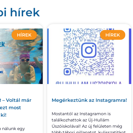
i hírek
HÍREK
HÍREK
– Voltál már
Megérkeztünk az Instagramra!
 ezt most
Mostantól az Instagramon is
ki!
találkozhattok az Új-Hullám
Úszóiskolával! Az új felületen még
n nálunk egy
több tábori pillanatot, kulisszatitkot,