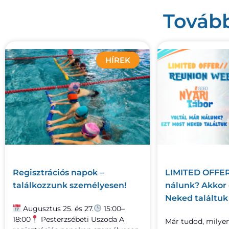
Tovább
HÍREK
Regisztrációs napok –
LIMITED OFFER 
találkozzunk személyesen!
nálunk? Akkor
Neked találtuk 
Augusztus 25. és 27.
15:00–
18:00
Pesterzsébeti Uszoda A
Már tudod, milye