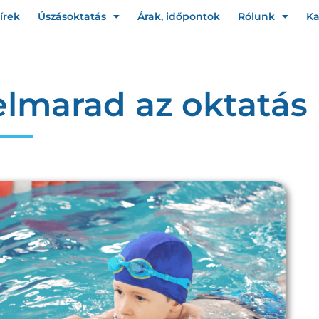
írek
Úszásoktatás
Árak, időpontok
Rólunk
Ka
lmarad az oktatás