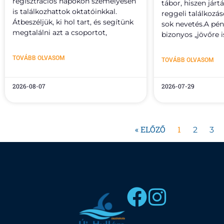
regisztrációs napokon személyesen
tábor, hiszen járt
is találkozhattok oktatóinkkal.
reggeli találkozás
Átbeszéljük, ki hol tart, és segítünk
sok nevetés.A pént
megtalálni azt a csoportot,
bizonyos „jövőre i
TOVÁBB OLVASOM
TOVÁBB OLVASOM
2026-08-07
2026-07-29
« ELŐZŐ
1
2
3