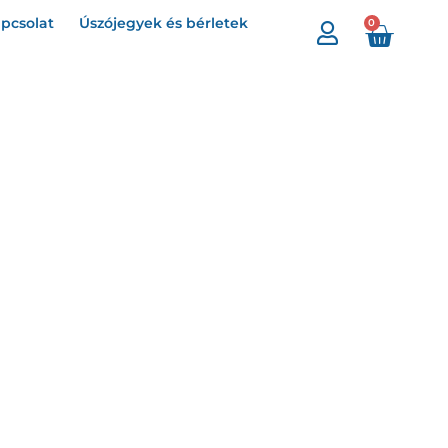
pcsolat
Úszójegyek és bérletek
0