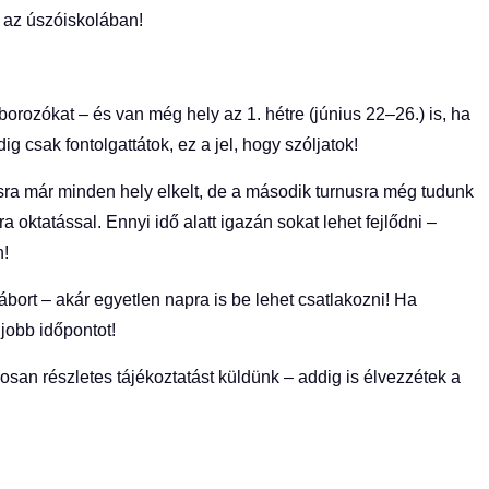
y az úszóiskolában!
borozókat – és van még hely az 1. hétre (június 22–26.) is, ha
g csak fontolgattátok, ez a jel, hogy szóljatok!
usra már minden hely elkelt, de a második turnusra még tudunk
a oktatással. Ennyi idő alatt igazán sokat lehet fejlődni –
n!
ábort – akár egyetlen napra is be lehet csatlakozni! Ha
gjobb időpontot!
san részletes tájékoztatást küldünk – addig is élvezzétek a