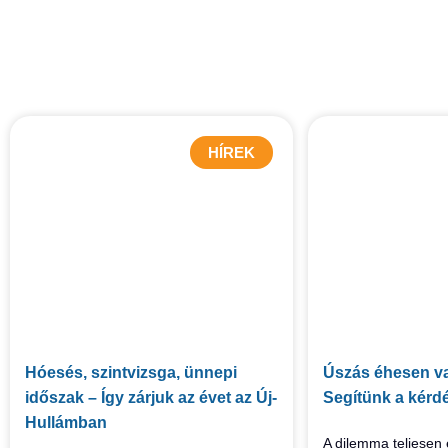
HÍREK
Hóesés, szintvizsga, ünnepi
Úszás éhesen va
időszak – Így zárjuk az évet az Új-
Segítünk a kérd
Hullámban
A dilemma teljesen 