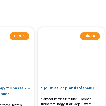
HÍREK
HÍREK
gy teli hassal? –
5 jel, itt az ideje az úszásnak! 🏊‍♀️
ésben
Sokszor kérdezik tőlünk: „Honnan
tudhatom, hogy itt az ideje úszást
érthető, hiszen