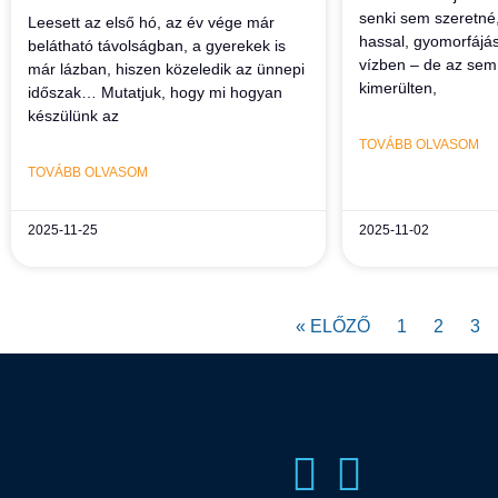
senki sem szeretné,
Leesett az első hó, az év vége már
hassal, gyomorfájá
belátható távolságban, a gyerekek is
vízben – de az sem 
már lázban, hiszen közeledik az ünnepi
kimerülten,
időszak… Mutatjuk, hogy mi hogyan
készülünk az
TOVÁBB OLVASOM
TOVÁBB OLVASOM
2025-11-25
2025-11-02
« ELŐZŐ
1
2
3