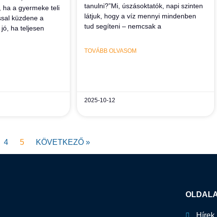
tanulni?”Mi, úszásoktatók, napi szinten
 ha a gyermeke teli
látjuk, hogy a víz mennyi mindenben
ssal küzdene a
tud segíteni – nemcsak a
jó, ha teljesen
TOVÁBB OLVASOM
2025-10-12
4
5
KÖVETKEZŐ »
OLDAL
Hírek