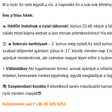
Itt a nyár, és vele együtt a víz, a napsütés és a sok-sok élmén
Íme a friss hírek:
🏊
Hétfőn indulnak a nyári táborok!
Június 22-től várjuk a tá
valaki most kapna kedvet a last minute jelentkezéshez! Ha eddi
😊 🔥
Intenzív tanfolyam
– 2. turnus még nyitott Az első turn
szabad időpontot ajánlani: július 6–17. között, minden nap 1 ór
ajánljuk mindenkinek, aki szeretne nagyot lépni előre a nyáro
⚡
Villámtábor
Aki rugalmasan tervez, annak ajánljuk a villámt
érdekel, keressetek minket egyénileg, együtt megtaláljuk a le
📚
Szeptemberi kezdés
A következő tanév indulásáról hamaro
nyár minden napját!😎
Kérdésetek van? +36 30 205 5251