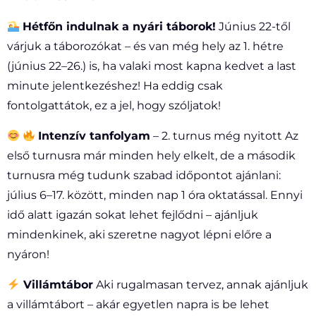
Hétfőn indulnak a nyári táborok!
Június 22-től
várjuk a táborozókat – és van még hely az 1. hétre
(június 22–26.) is, ha valaki most kapna kedvet a last
minute jelentkezéshez! Ha eddig csak
fontolgattátok, ez a jel, hogy szóljatok!
Intenzív tanfolyam
– 2. turnus még nyitott Az
első turnusra már minden hely elkelt, de a második
turnusra még tudunk szabad időpontot ajánlani:
július 6–17. között, minden nap 1 óra oktatással. Ennyi
idő alatt igazán sokat lehet fejlődni – ajánljuk
mindenkinek, aki szeretne nagyot lépni előre a
nyáron!
Villámtábor
Aki rugalmasan tervez, annak ajánljuk
a villámtábort – akár egyetlen napra is be lehet