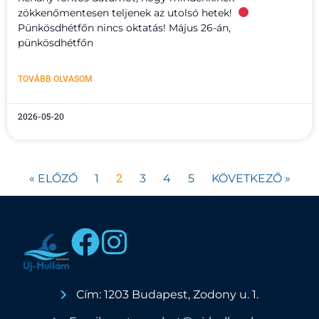
zökkenőmentesen teljenek az utolsó hetek!
Pünkösdhétfőn nincs oktatás! Május 26-án,
pünkösdhétfőn
TOVÁBB OLVASOM
2026-05-20
2
« ELŐZŐ
1
3
4
5
KÖVETKEZŐ »
Cím: 1203 Budapest, Zodony u. 1.