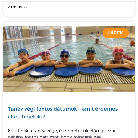
2026-05-22
HÍREK
Tanév végi fontos dátumok – amit érdemes
előre bejelölni!
Közeledik a tanév vége, és szeretnénk előre jelezni
néhány fontos dátumot, hogy mindenkinek