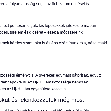
n a folyamatosság segíti az önbizalom építését is.
l ezt pontosan értjük: kis lépésekkel, játékos formában
dés, türelem és dicséret – ezek a módszereink.
emelt kérdés számunka is és épp ezért írtunk róla, nézd csak!
össégi élményt is. A gyerekek egymást bátorítják, együtt
mindennapokra is. Az Új-Hullám közössége nemcsak
 és az Új-Hullám egyesülete között is.
okat és jelentkezzetek még most!
zni, akkor nézzétek meg a szabad időpontokról szóló