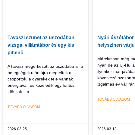
Tavaszi szünet az uszodában –
Nyári úszótábor 
vizsga, villámtábor és egy kis
helyszínen várj
pihenő
Márciusban még me
nyár, de az Új-Hul
A tavasz megérkezett az uszodába is: a
ilyenkor már javáb
betegségek után újra megteltek a
következő szezonra
csoportok, a gyerekek tele vannak
izgalmas év vár rán
energiával, és közeledik egy fontos
időszak – a
TOVÁBB OLVASOM
TOVÁBB OLVASOM
2026-03-25
2026-03-13