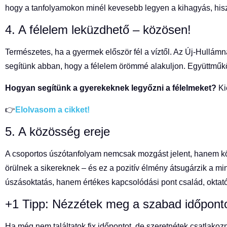
hogy a tanfolyamokon minél kevesebb legyen a kihagyás, hisze
4. A félelem leküzdhető – közösen!
Természetes, ha a gyermek először fél a víztől. Az Új-Hullámná
segítünk abban, hogy a félelem örömmé alakuljon. Együttműkö
Hogyan segítünk a gyerekeknek legyőzni a félelmeket?
Ki
👉
Elolvasom a cikket!
5. A közösség ereje
A csoportos úszótanfolyam nemcsak mozgást jelent, hanem köz
örülnek a sikereknek – és ez a pozitív élmény átsugárzik a 
úszásoktatás, hanem értékes kapcsolódási pont család, oktató
+1 Tipp: Nézzétek meg a szabad időpont
Ha még nem találtatok fix időpontot, de szeretnétek csatlako