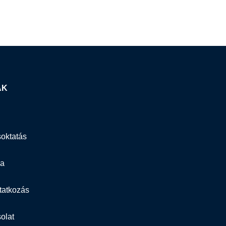
AK
oktatás
ia
atkozás
olat