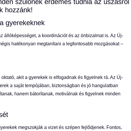
inden szülőnek érdemes tudnia az úszásról
ok hozzánk!
ma gyerekeknek
 állóképességet, a koordinációt és az önbizalmat is. Az Új-
 mégis hatékonyan megtanítani a legfontosabb mozgásokat –
oktató, akit a gyerekek is elfogadnak és figyelnek rá. Az Új-
rek a saját tempójában, biztonságban és jó hangulatban
nítanak, hanem bátorítanak, motiválnak és figyelnek minden
sét
gyerekek megszokják a vizet és szépen fejlődjenek. Fontos,