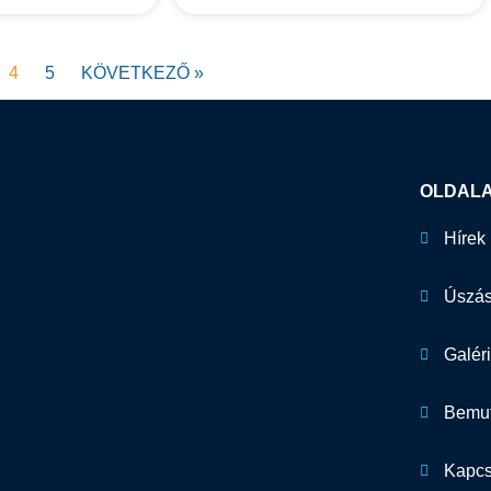
4
5
KÖVETKEZŐ »
OLDAL
Hírek
Úszás
Galér
Bemut
Kapcs