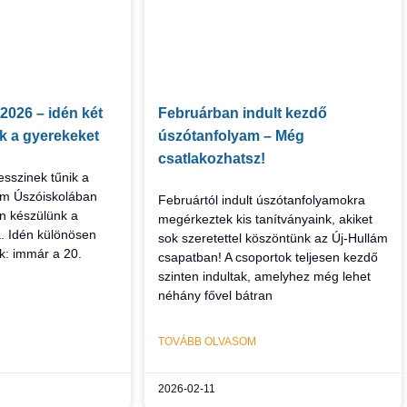
2026 – idén két
Februárban indult kezdő
uk a gyerekeket
úszótanfolyam – Még
csatlakozhatsz!
sszinek tűnik a
lám Úszóiskolában
Februártól indult úszótanfolyamokra
an készülünk a
megérkeztek kis tanítványaink, akiket
. Idén különösen
sok szeretettel köszöntünk az Új-Hullám
k: immár a 20.
csapatban! A csoportok teljesen kezdő
szinten indultak, amelyhez még lehet
néhány fővel bátran
TOVÁBB OLVASOM
2026-02-11