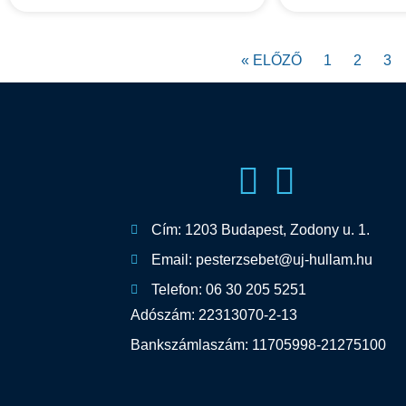
« ELŐZŐ
1
2
3
Cím: 1203 Budapest, Zodony u. 1.
Email: pesterzsebet@uj-hullam.hu
Telefon: 06 30 205 5251
Adószám: 22313070-2-13
Bankszámlaszám: 11705998-21275100