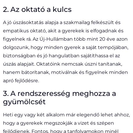
2. Az oktató a kulcs
A jó úszásoktatás alapja a szakmailag felkészült és
empatikus oktató, akit a gyerekek is elfogadnak és
figyelnek rá. Az Új-Hullámban több mint 20 éve azon
dolgozunk, hogy minden gyerek a saját tempójában,
biztonságban és jó hangulatban sajátíthassa el az
úszás alapjait. Oktatóink nemcsak úszni tanítanak,
hanem bátorítanak, motiválnak és figyelnek minden
apró fejlődésre.
3. A rendszeresség meghozza a
gyümölcsét
Heti egy vagy két alkalom már elegendő lehet ahhoz,
hogy a gyerekek megszokják a vizet és szépen
fejlődjenek. Fontos, hogy a tanfolyamokon minél