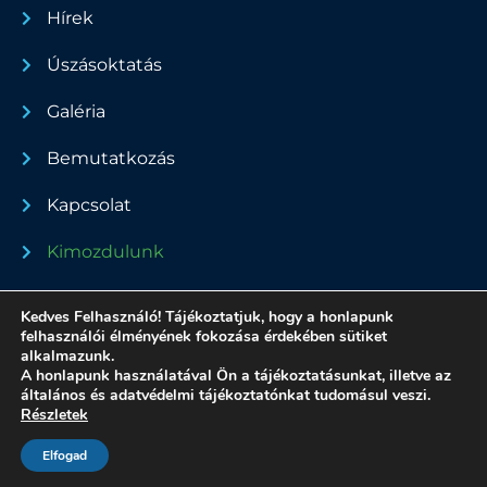
Hírek
Úszásoktatás
Galéria
Bemutatkozás
Kapcsolat
Kimozdulunk
Dokumentumok
Kedves Felhasználó! Tájékoztatjuk, hogy a honlapunk
felhasználói élményének fokozása érdekében sütiket
alkalmazunk.
A honlapunk használatával Ön a tájékoztatásunkat, illetve az
Minden jog fenntartva - 2022
általános és adatvédelmi tájékoztatónkat tudomásul veszi.
Részletek
Adatvédelmi nyilatkozat
Made by Zsoldos András
Elfogad