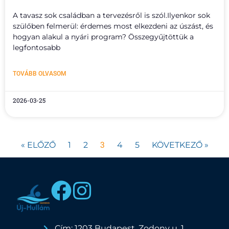
A tavasz sok családban a tervezésről is szól.Ilyenkor sok
szülőben felmerül: érdemes most elkezdeni az úszást, és
hogyan alakul a nyári program? Összegyűjtöttük a
legfontosabb
TOVÁBB OLVASOM
2026-03-25
3
« ELŐZŐ
1
2
4
5
KÖVETKEZŐ »
Cím: 1203 Budapest, Zodony u. 1.