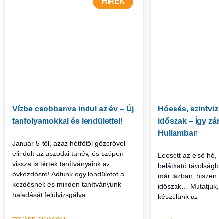
HÍREK
Vízbe csobbanva indul az év – Új
Hóesés, szintvi
tanfolyamokkal és lendülettel!
időszak – Így zár
Hullámban
Január 5-től, azaz hétfőtől gőzerővel
elindult az uszodai tanév, és szépen
Leesett az első hó,
vissza is tértek tanítványaink az
belátható távolságb
évkezdésre! Adtunk egy lendületet a
már lázban, hiszen 
kezdésnek és minden tanítványunk
időszak… Mutatjuk
haladását felülvizsgálva
készülünk az