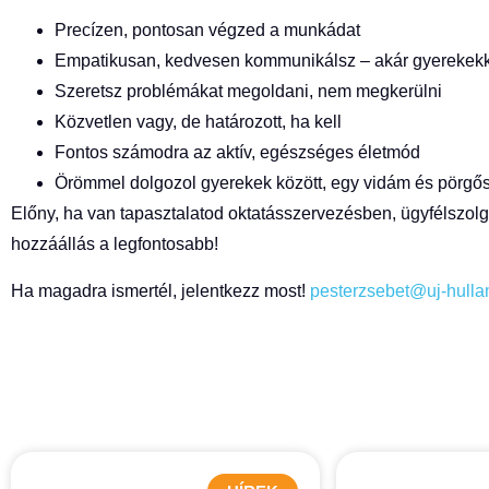
Precízen, pontosan végzed a munkádat
Empatikusan, kedvesen kommunikálsz – akár gyerekekke
Szeretsz problémákat megoldani, nem megkerülni
Közvetlen vagy, de határozott, ha kell
Fontos számodra az aktív, egészséges életmód
Örömmel dolgozol gyerekek között, egy vidám és pörgő
Előny, ha van tapasztalatod oktatásszervezésben, ügyfélszolgál
hozzáállás a legfontosabb!
Ha magadra ismertél, jelentkezz most!
pesterzsebet@uj-hulla