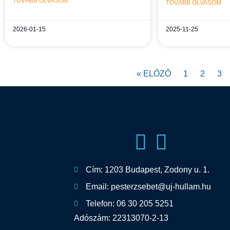
TOVÁBB OLVASOM
TOVÁBB OLVASOM
2026-01-15
2025-11-25
« ELŐZŐ
1
2
3
Cím: 1203 Budapest, Zodony u. 1.
Email: pesterzsebet@uj-hullam.hu
Telefon: 06 30 205 5251
Adószám: 22313070-2-13