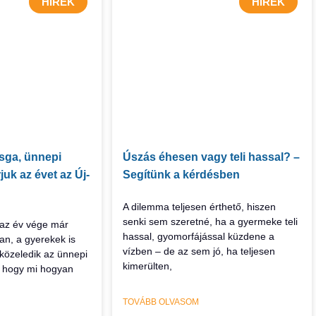
HÍREK
HÍREK
zsga, ünnepi
Úszás éhesen vagy teli hassal? –
juk az évet az Új-
Segítünk a kérdésben
A dilemma teljesen érthető, hiszen
senki sem szeretné, ha a gyermeke teli
 az év vége már
hassal, gyomorfájással küzdene a
an, a gyerekek is
vízben – de az sem jó, ha teljesen
közeledik az ünnepi
kimerülten,
, hogy mi hogyan
TOVÁBB OLVASOM