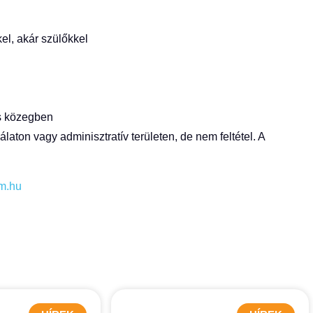
l, akár szülőkkel
s közegben
aton vagy adminisztratív területen, de nem feltétel. A
m.hu