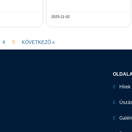
2025-11-02
4
5
KÖVETKEZŐ »
OLDAL
Hírek
Úszás
Galér