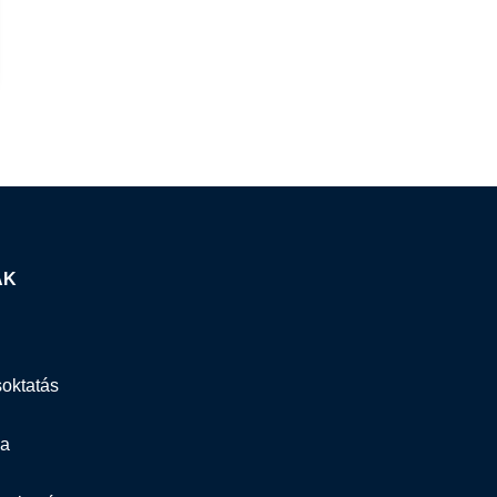
AK
oktatás
ia