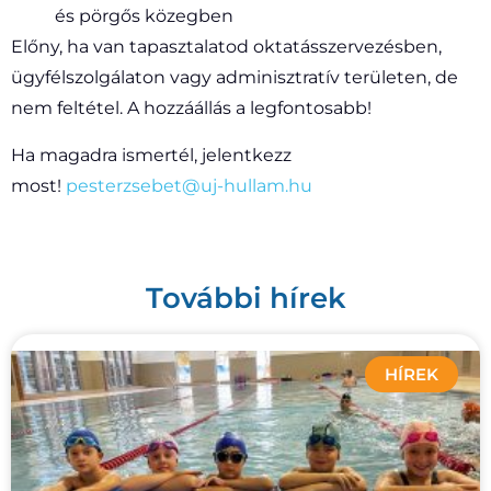
és pörgős közegben
Előny, ha van tapasztalatod oktatásszervezésben,
ügyfélszolgálaton vagy adminisztratív területen, de
nem feltétel. A hozzáállás a legfontosabb!
Ha magadra ismertél, jelentkezz
most!
pesterzsebet@uj-hullam.hu
További hírek
HÍREK