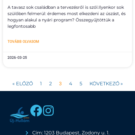
A tavasz sok családban a tervezésről is szól.Ilyenkor sok
szülőben felmerül: érdemes most elkezdeni az úszást, és
hogyan alakul a nyári program? Összegyűjtöttük a
legfontosabb
TOVÁBB OLVASOM
2026-03-25
3
« ELŐZŐ
1
2
4
5
KÖVETKEZŐ »
Cím: 1203 Budapest, Zodony u. 1.