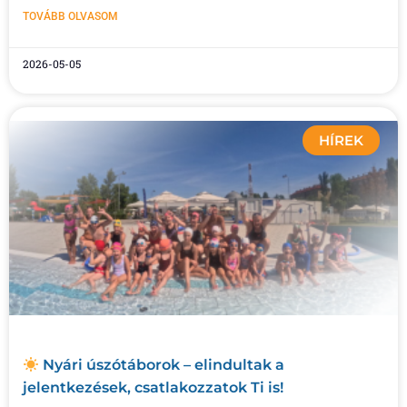
TOVÁBB OLVASOM
2026-05-05
HÍREK
Nyári úszótáborok – elindultak a
jelentkezések, csatlakozzatok Ti is!