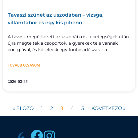
Tavaszi szünet az uszodában – vizsga,
villámtábor és egy kis pihenő
A tavasz megérkezett az uszodába is: a betegségek után
újra megteltek a csoportok, a gyerekek tele vannak
energiával, és közeledik egy fontos időszak – a
TOVÁBB OLVASOM
2026-03-25
3
« ELŐZŐ
1
2
4
5
KÖVETKEZŐ »