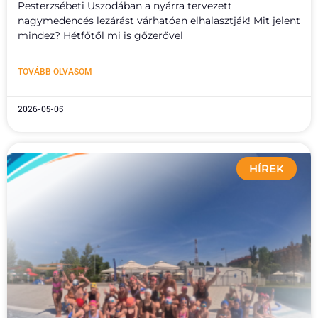
Pesterzsébeti Uszodában a nyárra tervezett
nagymedencés lezárást várhatóan elhalasztják! Mit jelent
mindez? Hétfőtől mi is gőzerővel
TOVÁBB OLVASOM
2026-05-05
HÍREK