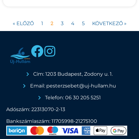
2
« ELŐZŐ
1
3
4
5
KÖVETKEZŐ »
Cím: 1203 Budapest, Zodony u. 1.
Email: pesterzsebet@uj-hullam.hu
Telefon: 06 30 205 5251
Adószám: 22313070-2-13
Bankszámlaszám: 11705998-21275100