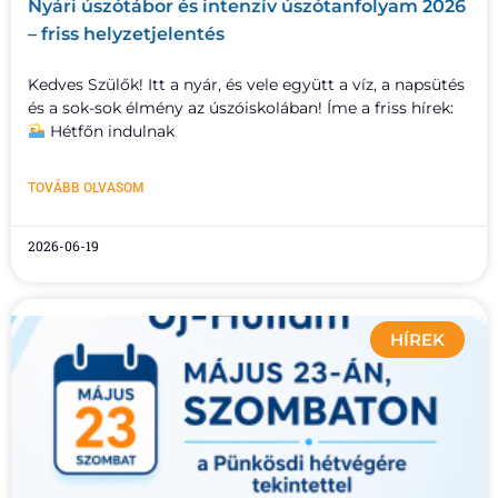
Nyári úszótábor és intenzív úszótanfolyam 2026
– friss helyzetjelentés
Kedves Szülők! Itt a nyár, és vele együtt a víz, a napsütés
és a sok-sok élmény az úszóiskolában! Íme a friss hírek:
Hétfőn indulnak
TOVÁBB OLVASOM
2026-06-19
HÍREK