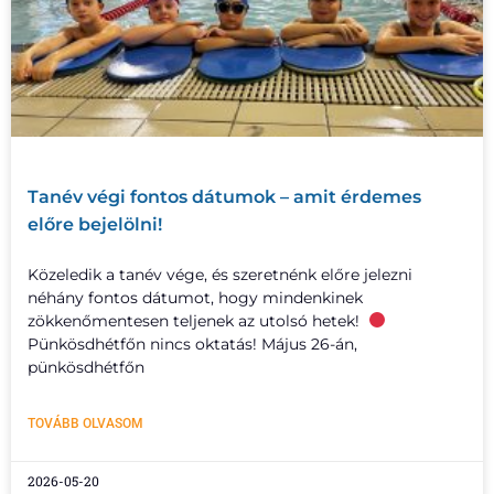
Tanév végi fontos dátumok – amit érdemes
előre bejelölni!
Közeledik a tanév vége, és szeretnénk előre jelezni
néhány fontos dátumot, hogy mindenkinek
zökkenőmentesen teljenek az utolsó hetek!
Pünkösdhétfőn nincs oktatás! Május 26-án,
pünkösdhétfőn
TOVÁBB OLVASOM
2026-05-20