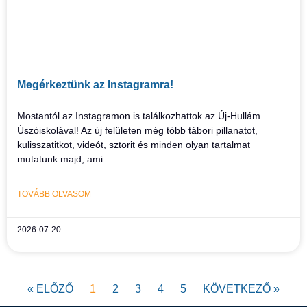
Megérkeztünk az Instagramra!
Mostantól az Instagramon is találkozhattok az Új-Hullám
Úszóiskolával! Az új felületen még több tábori pillanatot,
kulisszatitkot, videót, sztorit és minden olyan tartalmat
mutatunk majd, ami
TOVÁBB OLVASOM
2026-07-20
« ELŐZŐ
1
2
3
4
5
KÖVETKEZŐ »