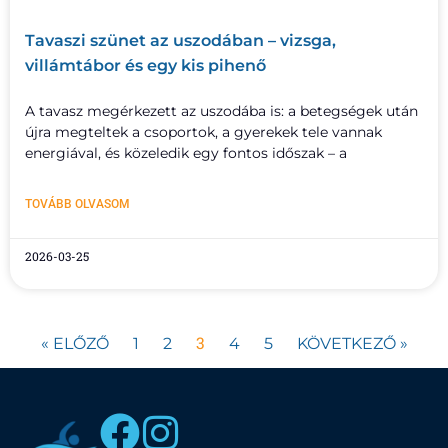
Tavaszi szünet az uszodában – vizsga,
villámtábor és egy kis pihenő
A tavasz megérkezett az uszodába is: a betegségek után
újra megteltek a csoportok, a gyerekek tele vannak
energiával, és közeledik egy fontos időszak – a
TOVÁBB OLVASOM
2026-03-25
3
« ELŐZŐ
1
2
4
5
KÖVETKEZŐ »