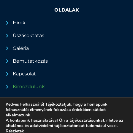
OLDALAK
Hírek
Úszásoktatás
Galéria
Bemutatkozás
Kapcsolat
Kimozdulunk
Dokumentumok
Kedves Felhasználó! Tájékoztatjuk, hogy a honlapunk
felhasználói élményének fokozása érdekében sütiket
alkalmazunk.
A honlapunk használatával Ön a tájékoztatásunkat, illetve az
általános és adatvédelmi tájékoztatónkat tudomásul veszi.
Minden jog fenntartva - 2022
Részletek
Adatvédelmi nyilatkozat