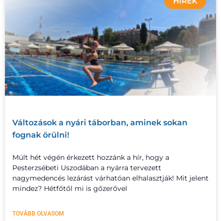
HÍREK
Változások a nyári táborban, aminek sokan
fognak örülni!
Múlt hét végén érkezett hozzánk a hír, hogy a
Pesterzsébeti Uszodában a nyárra tervezett
nagymedencés lezárást várhatóan elhalasztják! Mit jelent
mindez? Hétfőtől mi is gőzerővel
TOVÁBB OLVASOM