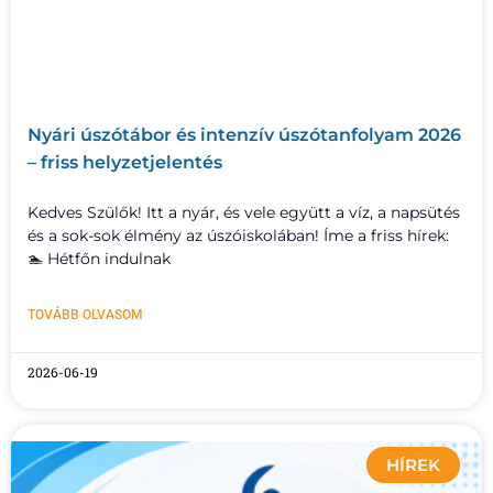
Nyári úszótábor és intenzív úszótanfolyam 2026
– friss helyzetjelentés
Kedves Szülők! Itt a nyár, és vele együtt a víz, a napsütés
és a sok-sok élmény az úszóiskolában! Íme a friss hírek:
🏊 Hétfőn indulnak
TOVÁBB OLVASOM
2026-06-19
HÍREK