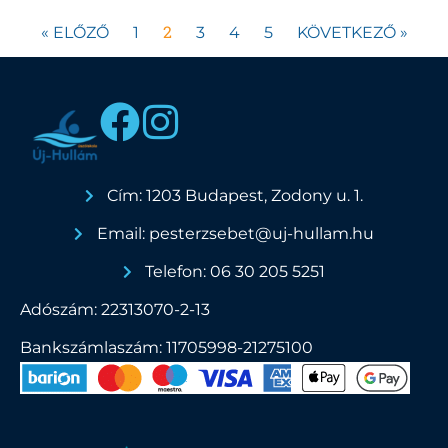
2
« ELŐZŐ
1
3
4
5
KÖVETKEZŐ »
Cím: 1203 Budapest, Zodony u. 1.
Email: pesterzsebet@uj-hullam.hu
Telefon: 06 30 205 5251
Adószám: 22313070-2-13
Bankszámlaszám: 11705998-21275100