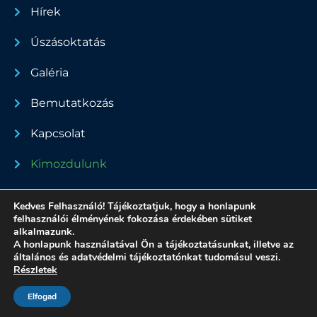
Hírek
Úszásoktatás
Galéria
Bemutatkozás
Kapcsolat
Kimozdulunk
Dokumentumok
Kedves Felhasználó! Tájékoztatjuk, hogy a honlapunk
felhasználói élményének fokozása érdekében sütiket
alkalmazunk.
A honlapunk használatával Ön a tájékoztatásunkat, illetve az
Minden jog fenntartva - 2022
általános és adatvédelmi tájékoztatónkat tudomásul veszi.
Részletek
Adatvédelmi nyilatkozat
Made by Zsoldos András
Elfogad