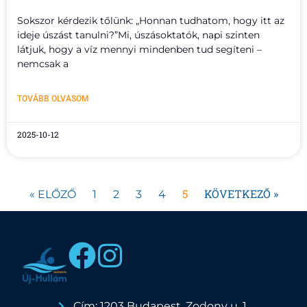
Sokszor kérdezik tőlünk: „Honnan tudhatom, hogy itt az
ideje úszást tanulni?”Mi, úszásoktatók, napi szinten
látjuk, hogy a víz mennyi mindenben tud segíteni –
nemcsak a
TOVÁBB OLVASOM
2025-10-12
5
KÖVETKEZŐ »
« ELŐZŐ
1
2
3
4
Cím: 1203 Budapest, Zodony u. 1.