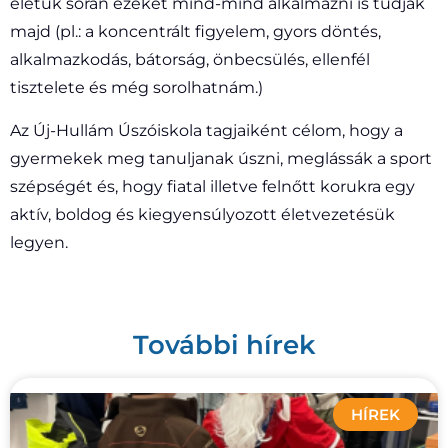
életük során ezeket mind-mind alkalmazni is tudják
majd (pl.: a koncentrált figyelem, gyors döntés,
alkalmazkodás, bátorság, önbecsülés, ellenfél
tisztelete és még sorolhatnám.)
Az Új-Hullám Úszóiskola tagjaiként célom, hogy a
gyermekek meg tanuljanak úszni, meglássák a sport
szépségét és, hogy fiatal illetve felnőtt korukra egy
aktív, boldog és kiegyensúlyozott életvezetésük
legyen.
További hírek
HÍREK