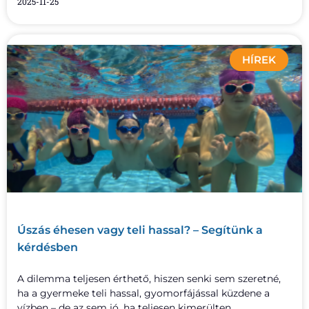
2025-11-25
HÍREK
Úszás éhesen vagy teli hassal? – Segítünk a
kérdésben
A dilemma teljesen érthető, hiszen senki sem szeretné,
ha a gyermeke teli hassal, gyomorfájással küzdene a
vízben – de az sem jó, ha teljesen kimerülten,