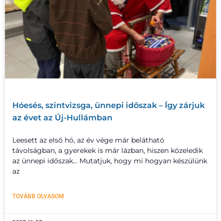
Hóesés, szintvizsga, ünnepi időszak – Így zárjuk
az évet az Új-Hullámban
Leesett az első hó, az év vége már belátható
távolságban, a gyerekek is már lázban, hiszen közeledik
az ünnepi időszak… Mutatjuk, hogy mi hogyan készülünk
az
TOVÁBB OLVASOM