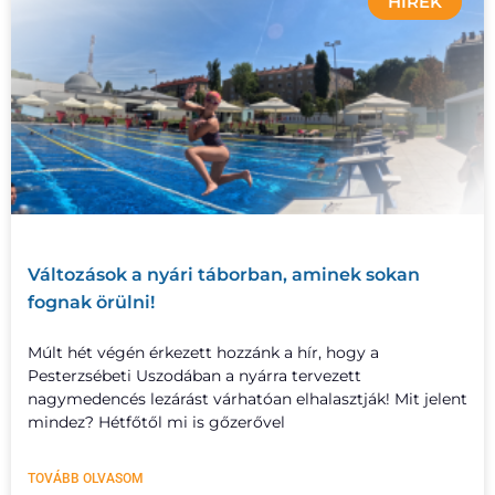
HÍREK
Változások a nyári táborban, aminek sokan
fognak örülni!
Múlt hét végén érkezett hozzánk a hír, hogy a
Pesterzsébeti Uszodában a nyárra tervezett
nagymedencés lezárást várhatóan elhalasztják! Mit jelent
mindez? Hétfőtől mi is gőzerővel
TOVÁBB OLVASOM