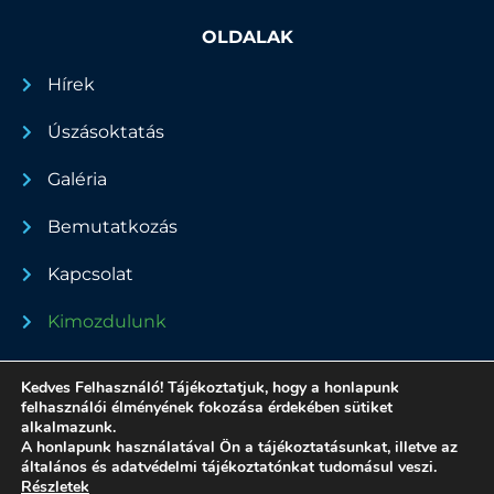
OLDALAK
Hírek
Úszásoktatás
Galéria
Bemutatkozás
Kapcsolat
Kimozdulunk
Dokumentumok
Kedves Felhasználó! Tájékoztatjuk, hogy a honlapunk
felhasználói élményének fokozása érdekében sütiket
alkalmazunk.
A honlapunk használatával Ön a tájékoztatásunkat, illetve az
általános és adatvédelmi tájékoztatónkat tudomásul veszi.
Minden jog fenntartva - 2022
Részletek
Adatvédelmi nyilatkozat