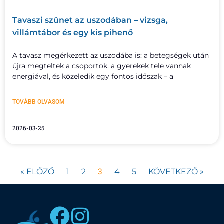
Tavaszi szünet az uszodában – vizsga,
villámtábor és egy kis pihenő
A tavasz megérkezett az uszodába is: a betegségek után
újra megteltek a csoportok, a gyerekek tele vannak
energiával, és közeledik egy fontos időszak – a
TOVÁBB OLVASOM
2026-03-25
3
« ELŐZŐ
1
2
4
5
KÖVETKEZŐ »