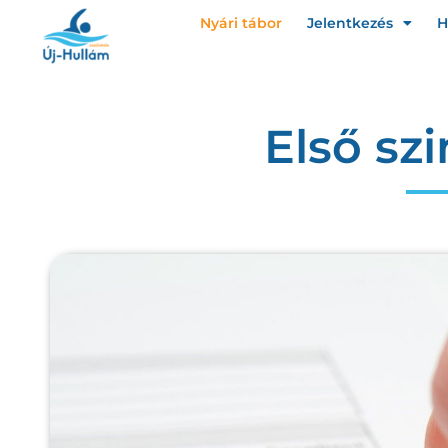
Nyári tábor
Jelentkezés
H
Első sz