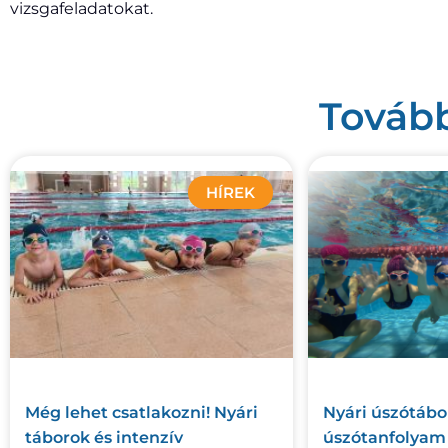
vizsgafeladatokat.
Tovább
HÍREK
Még lehet csatlakozni! Nyári
Nyári úszótábor
táborok és intenzív
úszótanfolyam 2