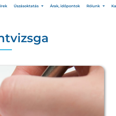
írek
Úszásoktatás
Árak, időpontok
Rólunk
Ka
intvizsga