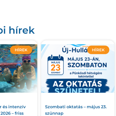
i hírek
HÍREK
HÍREK
 és intenzív
Szombati oktatás – május 23.
026 – friss
szünnap