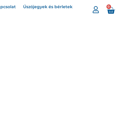
pcsolat
Úszójegyek és bérletek
0