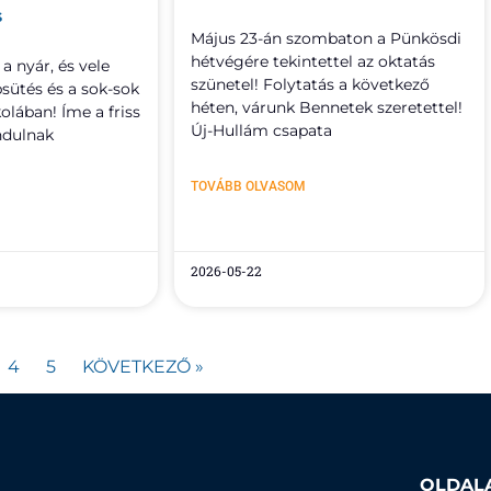
s
Május 23-án szombaton a Pünkösdi
hétvégére tekintettel az oktatás
 a nyár, és vele
szünetel! Folytatás a következő
psütés és a sok-sok
héten, várunk Bennetek szeretettel!
olában! Íme a friss
Új-Hullám csapata
ndulnak
TOVÁBB OLVASOM
2026-05-22
4
5
KÖVETKEZŐ »
OLDAL