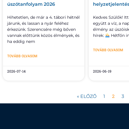
úszótanfolyam 2026
helyzetjelenté
Hihetetlen, de már a 4. tábori hétnél
Kedves Szülők! Itt
járunk, és lassan a nyár feléhez
együtt a víz, a na
érkezünk. Szerencsére még bőven
élmény az úszóisk
vannak előttünk közös élmények, és
hírek:
Hétfőn i
ha eddig nem
TOVÁBB OLVASOM
TOVÁBB OLVASOM
2026-07-14
2026-06-19
2
« ELŐZŐ
1
3