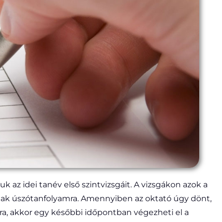
 az idei tanév első szintvizsgáit. A vizsgákon azok a
rnak úszótanfolyamra. Amennyiben az oktató úgy dönt,
ra, akkor egy későbbi időpontban végezheti el a