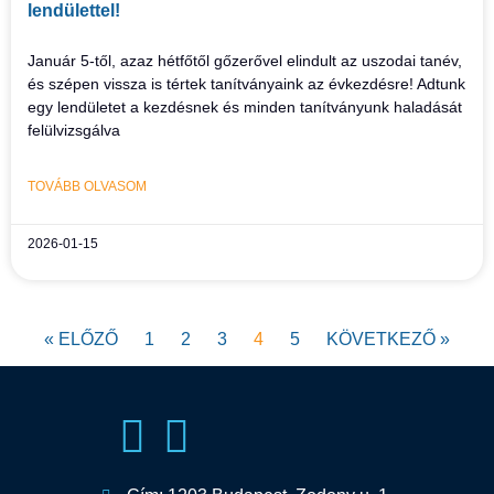
lendülettel!
Január 5-től, azaz hétfőtől gőzerővel elindult az uszodai tanév,
és szépen vissza is tértek tanítványaink az évkezdésre! Adtunk
egy lendületet a kezdésnek és minden tanítványunk haladását
felülvizsgálva
TOVÁBB OLVASOM
2026-01-15
« ELŐZŐ
1
2
3
4
5
KÖVETKEZŐ »