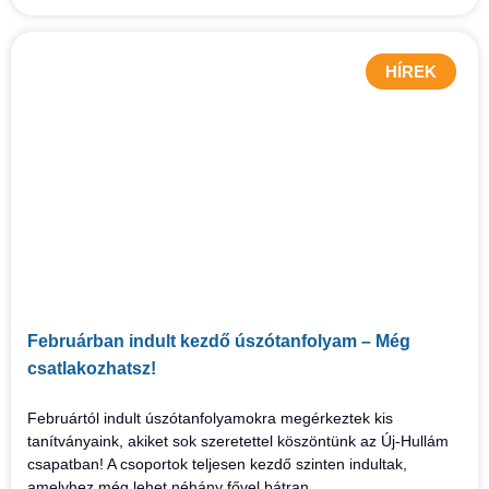
HÍREK
Februárban indult kezdő úszótanfolyam – Még
csatlakozhatsz!
Februártól indult úszótanfolyamokra megérkeztek kis
tanítványaink, akiket sok szeretettel köszöntünk az Új-Hullám
csapatban! A csoportok teljesen kezdő szinten indultak,
amelyhez még lehet néhány fővel bátran