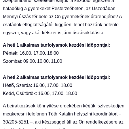
Szeptembertől szeretettel várjuk a kezdőtől egészen a
haladókig a gyerekeket Pesterzsébeten, az Uszodában.
Mennyi úszás fér bele az Ön gyermekének órarendjébe? A
családok elfoglaltságától függően, lehet hozzánk hetente
egyszer, vagy akár kétszer is járni úszásoktatásra.
A heti 1 alkalmas tanfolyamok kezdési időpontjai:
Péntek: 16.00, 17.00, 18.00
Szombat: 09.00, 10.00, 11.00
A heti 2 alkalmas tanfolyamok kezdési időpontjai:
Hétfő, Szerda: 16.00, 17.00, 18.00
Kedd, Csütörtök: 16.00, 17.00, 18.00
A beiratkozások könnyítése érdekében kérjük, szíveskedjen
megkeresni telefonon Tóth Katalin helyszíni koordinátort –
30/205-5251 –, aki készséggel áll az Ön rendelkezésére az