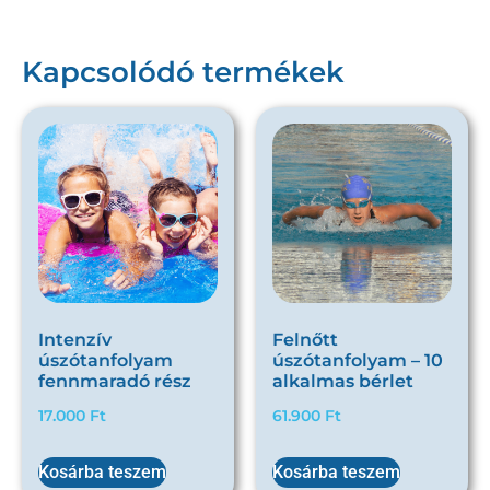
Kapcsolódó termékek
Intenzív
Felnőtt
úszótanfolyam
úszótanfolyam – 10
fennmaradó rész
alkalmas bérlet
17.000
Ft
61.900
Ft
Kosárba teszem
Kosárba teszem