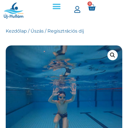
0
Kezdőlap
/
Úszás
/ Regisztrációs díj