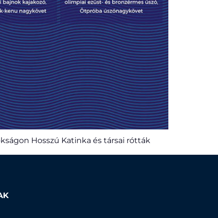
ságon Hosszú Katinka és társai rótták
AK
k