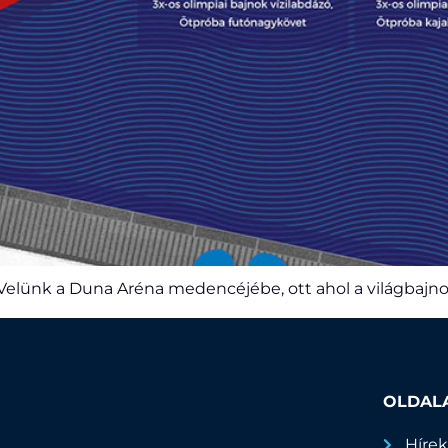
elünk a Duna Aréna medencéjébe, ott ahol a világbajnok
OLDAL
Híre