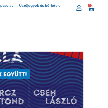
pcsolat
Úszójegyek és bérletek
0