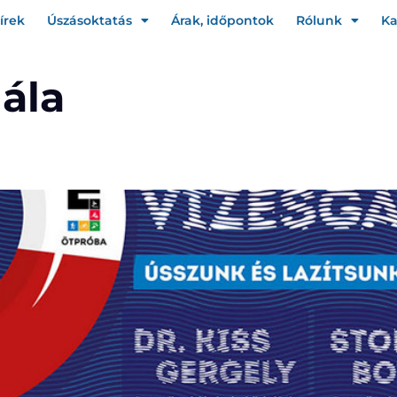
írek
Úszásoktatás
Árak, időpontok
Rólunk
Ka
gála