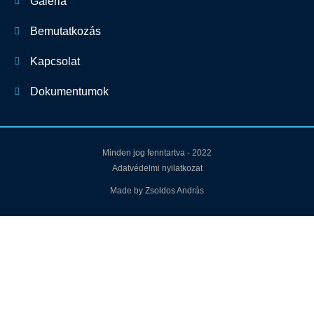
Galéria
Bemutatkozás
Kapcsolat
Dokumentumok
Minden jog fenntartva - 2022
Adatvédelmi nyilatkozat
Made by Zsoldos András