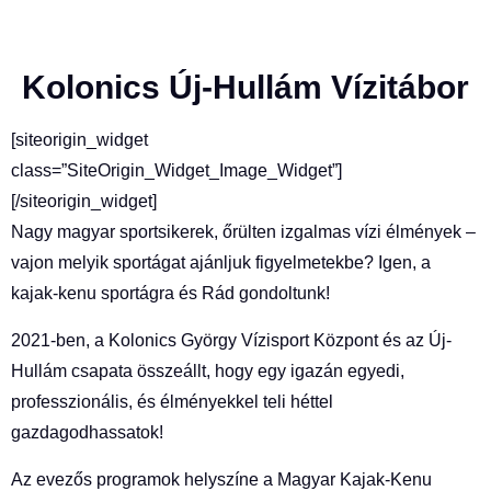
Kolonics Új-Hullám Vízitábor
[siteorigin_widget
class=”SiteOrigin_Widget_Image_Widget”]
[/siteorigin_widget]
Nagy magyar sportsikerek, őrülten izgalmas vízi élmények –
vajon melyik sportágat ajánljuk figyelmetekbe? Igen, a
kajak-kenu sportágra és Rád gondoltunk!
2021-ben, a Kolonics György Vízisport Központ és az Új-
Hullám csapata összeállt, hogy egy igazán egyedi,
professzionális, és élményekkel teli héttel
gazdagodhassatok!
Az evezős programok helyszíne a Magyar Kajak-Kenu