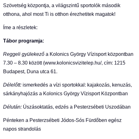
Szövetség központja, a világszintű sportolók második
otthona, ahol most Ti is otthon érezhetitek magatok!
Íme a részletek:
Tábor programja:
Reggeli gyülekező
a Kolonics György Vízisport központban
7.30 – 8.30 között (www.kolonicsvizitelep.hu/, cím: 1215
Budapest, Duna utca 61.
Délelőtt:
ismerkedés a vízi sportokkal: kajakozás, kenuzás,
sárkányhajózás a Kolonics György Vízisport Központban
Délután:
Úszásoktatás, edzés a Pesterzsébeti Uszodában
Pénteken a Pesterzsébeti Jódos-Sós Fürdőben egész
napos strandolás