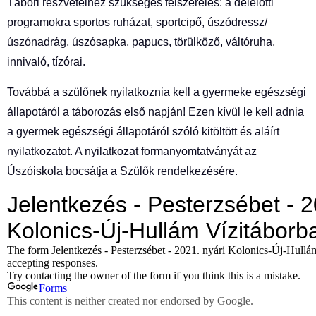
Tábori részvételhez szükséges felszerelés: a délelőtti
programokra sportos ruházat, sportcipő, úszódressz/
úszónadrág, úszósapka, papucs, törülköző, váltóruha,
innivaló, tízórai.
Továbbá a szülőnek nyilatkoznia kell a gyermeke egészségi
állapotáról a táborozás első napján! Ezen kívül le kell adnia
a gyermek egészségi állapotáról szóló kitöltött és aláírt
nyilatkozatot. A nyilatkozat formanyomtatványát az
Úszóiskola bocsátja a Szülők rendelkezésére.