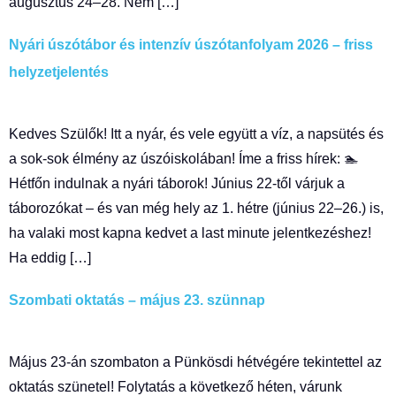
augusztus 24–28. Nem […]
Nyári úszótábor és intenzív úszótanfolyam 2026 – friss
helyzetjelentés
Kedves Szülők! Itt a nyár, és vele együtt a víz, a napsütés és
a sok-sok élmény az úszóiskolában! Íme a friss hírek: 🏊
Hétfőn indulnak a nyári táborok! Június 22-től várjuk a
táborozókat – és van még hely az 1. hétre (június 22–26.) is,
ha valaki most kapna kedvet a last minute jelentkezéshez!
Ha eddig […]
Szombati oktatás – május 23. szünnap
Május 23-án szombaton a Pünkösdi hétvégére tekintettel az
oktatás szünetel! Folytatás a következő héten, várunk