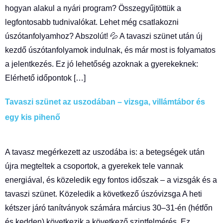
hogyan alakul a nyári program? Összegyűjtöttük a
legfontosabb tudnivalókat. Lehet még csatlakozni
úszótanfolyamhoz? Abszolút! 💦 A tavaszi szünet után új
kezdő úszótanfolyamok indulnak, és már most is folyamatos
a jelentkezés. Ez jó lehetőség azoknak a gyerekeknek:
Elérhető időpontok […]
Tavaszi szünet az uszodában – vizsga, villámtábor és
egy kis pihenő
A tavasz megérkezett az uszodába is: a betegségek után
újra megteltek a csoportok, a gyerekek tele vannak
energiával, és közeledik egy fontos időszak – a vizsgák és a
tavaszi szünet. Közeledik a következő úszóvizsga A heti
kétszer járó tanítványok számára március 30–31-én (hétfőn
és kedden) következik a következő szintfelmérés. Ez