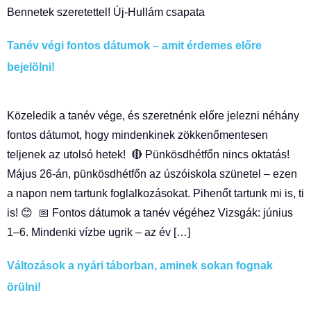
Bennetek szeretettel! Új-Hullám csapata
Tanév végi fontos dátumok – amit érdemes előre
bejelölni!
Közeledik a tanév vége, és szeretnénk előre jelezni néhány
fontos dátumot, hogy mindenkinek zökkenőmentesen
teljenek az utolsó hetek! 🔴 Pünkösdhétfőn nincs oktatás!
Május 26-án, pünkösdhétfőn az úszóiskola szünetel – ezen
a napon nem tartunk foglalkozásokat. Pihenőt tartunk mi is, ti
is! 😊 📅 Fontos dátumok a tanév végéhez Vizsgák: június
1–6. Mindenki vízbe ugrik – az év […]
Változások a nyári táborban, aminek sokan fognak
örülni!