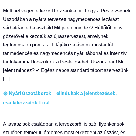
Múlt hét végén érkezett hozzánk a hír, hogy a Pesterzsébeti
Uszodában a nyárra tervezett nagymedencés lezárást
várhatóan elhalasztják! Mit jelent mindez? Hétfőtől mi is
gőzerővel elkezdtük az újraszervezést, amelynek
legfontosabb pontja a Ti tájékoztatásotok:mostantól
tanmedencés és nagymedencés nyári táborral és intenzív
tanfolyammal készülünk a Pesterzsébeti Uszodában! Mit
jelent mindez? ✔ Egész napos standard tábort szervezünk
[…]
☀️ Nyári úszótáborok – elindultak a jelentkezések,
csatlakozzatok Ti is!
A tavasz sok családban a tervezésről is szól.Ilyenkor sok
szülőben felmerül: érdemes most elkezdeni az úszást, és