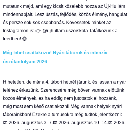
mutatunk majd, ami egy kicsit közelebb hozza az Új-Hullám
mindennapjait. Lesz úszás, fejlődés, közös élmény, hangulat
és persze sok-sok csobbanás. Kövessetek minket az
Instagramon is: 👉 @ujhullam.uszoiskola Találkozunk a
feedben! 😎
Még lehet csatlakozni! Nyári táborok és intenzív
úszótanfolyam 2026
Hihetetlen, de már a 4. tábori hétnél járunk, és lassan a nyár
feléhez érkezünk. Szerencsére még bőven vannak előttünk
közös élmények, és ha eddig nem jutottatok el hozzánk,
még most sem késő csatlakozni! Még vannak helyek nyári
táborainkban! Ezekre a turnusokra még tudtok jelentkezni:
📅 2026. augusztus 3–7.📅 2026. augusztus 10–14.📅 2026.