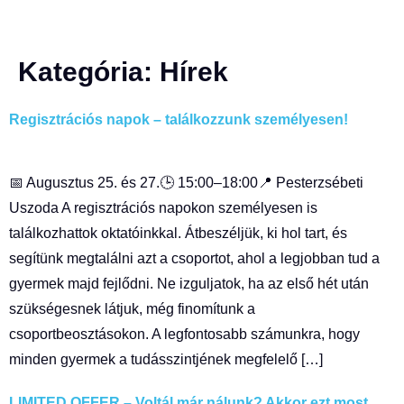
Kategória:
Hírek
Regisztrációs napok – találkozzunk személyesen!
📅 Augusztus 25. és 27.🕒 15:00–18:00📍 Pesterzsébeti
Uszoda A regisztrációs napokon személyesen is
találkozhattok oktatóinkkal. Átbeszéljük, ki hol tart, és
segítünk megtalálni azt a csoportot, ahol a legjobban tud a
gyermek majd fejlődni. Ne izguljatok, ha az első hét után
szükségesnek látjuk, még finomítunk a
csoportbeosztásokon. A legfontosabb számunkra, hogy
minden gyermek a tudásszintjének megfelelő […]
LIMITED OFFER – Voltál már nálunk? Akkor ezt most