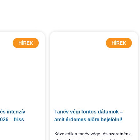
HÍREK
HÍREK
és intenzív
Tanév végi fontos dátumok –
26 – friss
amit érdemes előre bejelölni!
Közeledik a tanév vége, és szeretnénk