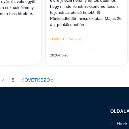
előre jelezni néhány fontos dátumot,
 nyár, és vele együtt
hogy mindenkinek zökkenőmentesen
s a sok-sok élmény
teljenek az utolsó hetek! 🔴
e a friss hírek: 🏊
Pünkösdhétfőn nincs oktatás! Május 26-
án, pünkösdhétfőn
TOVÁBB OLVASOM
2026-05-20
4
5
KÖVETKEZŐ »
OLDAL
Hírek