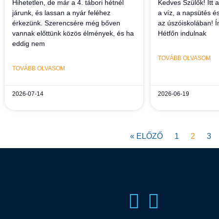
Hihetetlen, de már a 4. tábori hétnél
Kedves Szülők! Itt a
járunk, és lassan a nyár feléhez
a víz, a napsütés é
érkezünk. Szerencsére még bőven
az úszóiskolában! Ím
vannak előttünk közös élmények, és ha
Hétfőn indulnak
eddig nem
TOVÁBB OLVASOM
TOVÁBB OLVASOM
2026-07-14
2026-06-19
« ELŐZŐ
1
2
3