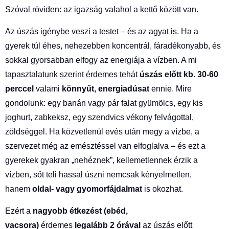
Szóval röviden: az igazság valahol a kettő között van.
Az úszás igénybe veszi a testet – és az agyat is. Ha a
gyerek túl éhes, nehezebben koncentrál, fáradékonyabb, és
sokkal gyorsabban elfogy az energiája a vízben. A mi
tapasztalatunk szerint érdemes tehát
úszás előtt kb. 30-60
perccel
valami
könnyűt, energiadúsat
ennie. Mire
gondolunk: egy banán vagy pár falat gyümölcs, egy kis
joghurt, zabkeksz, egy szendvics vékony felvágottal,
zöldséggel. Ha közvetlenül evés után megy a vízbe, a
szervezet még az emésztéssel van elfoglalva – és ezt a
gyerekek gyakran „nehéznek”, kellemetlennek érzik a
vízben, sőt teli hassal úszni nemcsak kényelmetlen,
hanem
oldal- vagy gyomorfájdalmat
is okozhat.
Ezért a
nagyobb étkezést (ebéd,
vacsora)
érdemes
legalább 2 órával
az úszás előtt