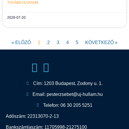
TOVÁBB OLVASOM
2026-07-20
« ELŐZŐ
1
2
3
4
5
KÖVETKEZŐ »
Cím: 1203 Budapest, Zodony u. 1.
Email: pesterzsebet@uj-hullam.hu
Telefon: 06 30 205 5251
Adószám: 22313070-2-13
Bankszámlaszám: 11705998-21275100