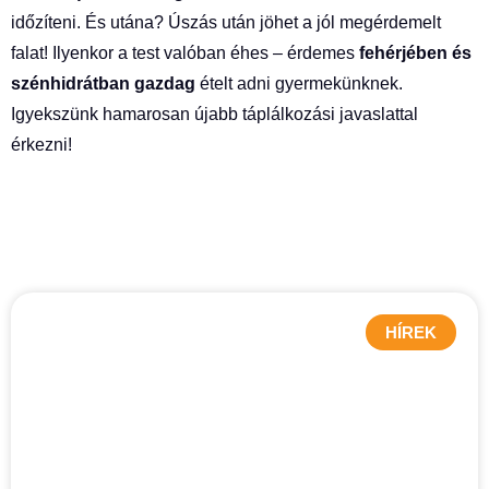
időzíteni. És utána? Úszás után jöhet a jól megérdemelt
falat! Ilyenkor a test valóban éhes – érdemes
fehérjében és
szénhidrátban gazdag
ételt adni gyermekünknek.
Igyekszünk hamarosan újabb táplálkozási javaslattal
érkezni!
HÍREK