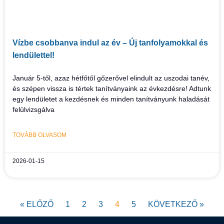
Vízbe csobbanva indul az év – Új tanfolyamokkal és
lendülettel!
Január 5-től, azaz hétfőtől gőzerővel elindult az uszodai tanév,
és szépen vissza is tértek tanítványaink az évkezdésre! Adtunk
egy lendületet a kezdésnek és minden tanítványunk haladását
felülvizsgálva
TOVÁBB OLVASOM
2026-01-15
« ELŐZŐ
1
2
3
4
5
KÖVETKEZŐ »