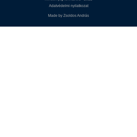
Adatvédelmi nyilatkozat
Made by Zsoldos András