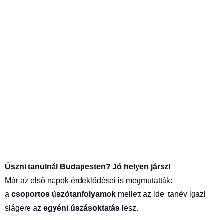
Úszni tanulnál Budapesten? Jó helyen jársz!
Már az első napok érdeklődései is megmutatták:
a
csoportos úszótanfolyamok
mellett az idei tanév igazi
slágere az
egyéni úszásoktatás
lesz.