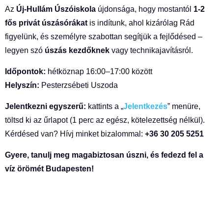
Az
Új-Hullám Úszóiskola
újdonsága, hogy mostantól
1-2
fős privát úszásórákat
is indítunk, ahol kizárólag Rád
figyelünk, és személyre szabottan segítjük a fejlődésed –
legyen szó
úszás kezdőknek
vagy technikajavításról.
Időpontok:
hétköznap 16:00–17:00 között
Helyszín:
Pesterzsébeti Uszoda
Jelentkezni egyszerű:
kattints a „
Jelentkezés
” menüre,
töltsd ki az űrlapot (1 perc az egész, kötelezettség nélkül).
Kérdésed van? Hívj minket bizalommal:
+36 30 205 5251
Gyere, tanulj meg magabiztosan úszni, és fedezd fel a
víz örömét Budapesten!