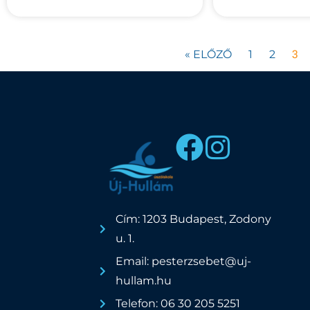
3
« ELŐZŐ
1
2
Cím: 1203 Budapest, Zodony
u. 1.
Email: pesterzsebet@uj-
hullam.hu
Telefon: 06 30 205 5251