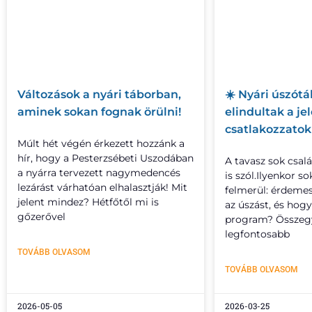
Változások a nyári táborban,
☀️ Nyári úszótá
aminek sokan fognak örülni!
elindultak a je
csatlakozzatok 
Múlt hét végén érkezett hozzánk a
hír, hogy a Pesterzsébeti Uszodában
A tavasz sok csal
a nyárra tervezett nagymedencés
is szól.Ilyenkor s
lezárást várhatóan elhalasztják! Mit
felmerül: érdeme
jelent mindez? Hétfőtől mi is
az úszást, és hogy
gőzerővel
program? Összegy
legfontosabb
TOVÁBB OLVASOM
TOVÁBB OLVASOM
2026-05-05
2026-03-25