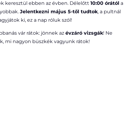
ek keresztül ebben az évben. Délelőtt
10:00 órától
a
gyobbak.
Jelentkezni május 5-től tudtok
, a pultnál
gyjátok ki, ez a nap róluk szól!
bbanás vár rátok: jönnek az
évzáró vizsgák
! Ne
ok, mi nagyon büszkék vagyunk rátok!