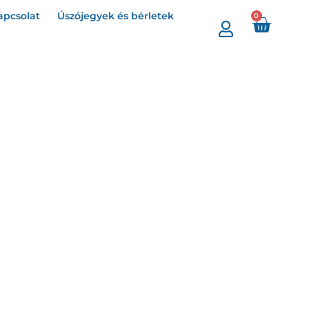
apcsolat
Úszójegyek és bérletek
0