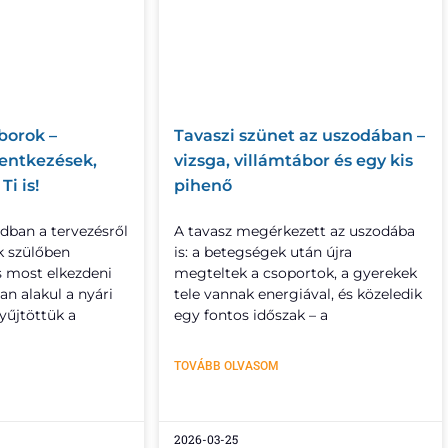
borok –
Tavaszi szünet az uszodában –
lentkezések,
vizsga, villámtábor és egy kis
Ti is!
pihenő
ádban a tervezésről
A tavasz megérkezett az uszodába
ok szülőben
is: a betegségek után újra
s most elkezdeni
megteltek a csoportok, a gyerekek
an alakul a nyári
tele vannak energiával, és közeledik
űjtöttük a
egy fontos időszak – a
TOVÁBB OLVASOM
2026-03-25