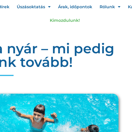
Hírek
Úszásoktatás
Árak, időpontok
Rólunk
K
Kimozdulunk!
 a nyár – mi pedig
nk tovább!