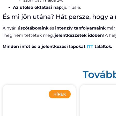
szombat: május 24.
Az utolsó oktatási nap:
június 6.
És mi jön utána? Hát persze, hogy a 
A nyári
úszótáboraink
és
intenzív tanfolyamaink
már 
még nem tettétek meg,
jelentkezzetek időben
! A he
Minden infót és a jelentkezési lapokat
ITT
találtok.
Tovább
HÍREK