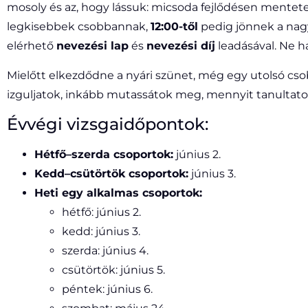
mosoly és az, hogy lássuk: micsoda fejlődésen mentet
legkisebbek csobbannak,
12:00-től
pedig jönnek a na
elérhető
nevezési lap
és
nevezési díj
leadásával. Ne ha
Mielőtt elkezdődne a nyári szünet, még egy utolsó cso
izguljatok, inkább mutassátok meg, mennyit tanultat
Évvégi vizsgaidőpontok:
Hétfő–szerda csoportok:
június 2.
Kedd–csütörtök csoportok:
június 3.
Heti egy alkalmas csoportok:
hétfő: június 2.
kedd: június 3.
szerda: június 4.
csütörtök: június 5.
péntek: június 6.