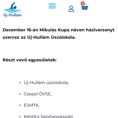
0
December 16-án Mikulás Kupa néven háziversenyt
szervez az Új-Hullám Úszóiskola.
Részt vevő egyesületek:
Új-Hullám úszóiskola,
Csepel ÖVSE,
ESMTK,
Kétéltű Sportegyesület,