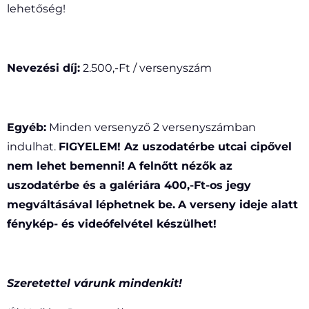
lehetőség!
Nevezési díj:
2.500,-Ft / versenyszám
Egyéb:
Minden versenyző 2 versenyszámban
indulhat.
FIGYELEM! Az uszodatérbe utcai cipővel
nem lehet bemenni!
A felnőtt nézők az
uszodatérbe és a galériára 400,-Ft-os jegy
megváltásával léphetnek be.
A verseny ideje alatt
fénykép- és videófelvétel készülhet!
Szeretettel várunk mindenkit!