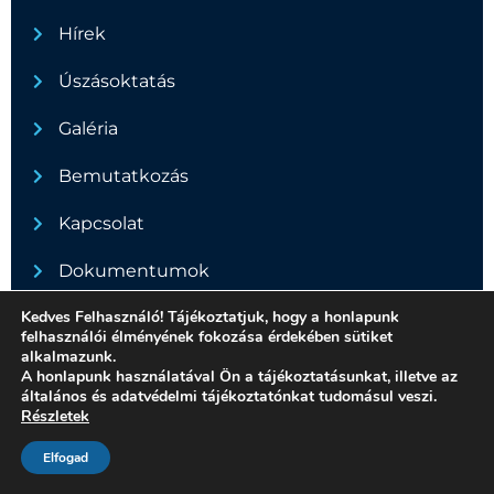
Hírek
Úszásoktatás
Galéria
Bemutatkozás
Kapcsolat
Dokumentumok
Kedves Felhasználó! Tájékoztatjuk, hogy a honlapunk
felhasználói élményének fokozása érdekében sütiket
alkalmazunk.
Minden jog fenntartva - 2022
A honlapunk használatával Ön a tájékoztatásunkat, illetve az
Adatvédelmi nyilatkozat
általános és adatvédelmi tájékoztatónkat tudomásul veszi.
Részletek
Made by Zsoldos András
Elfogad