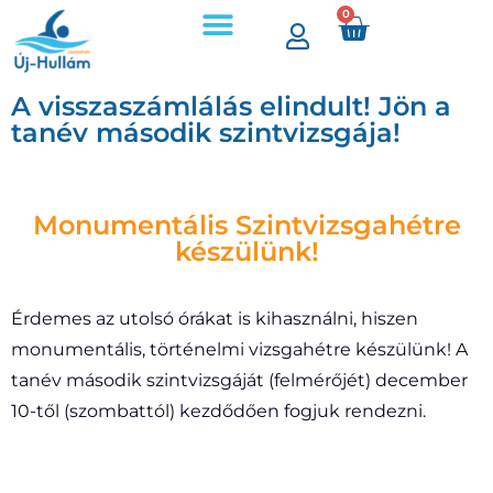
0
A visszaszámlálás elindult! Jön a
tanév második szintvizsgája!
Monumentális Szintvizsgahétre
készülünk!
Érdemes az utolsó órákat is kihasználni, hiszen
monumentális, történelmi vizsgahétre készülünk! A
tanév második szintvizsgáját (felmérőjét) december
10-től (szombattól) kezdődően fogjuk rendezni.