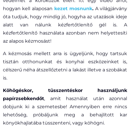
védelmet a kórokozók ellen. Itt egy videó arról,
hogyan kell alaposan
kezet mosnunk
.
A világjárvány
óta tudjuk, hogy mindig jó, hogyha az utazások ideje
alatt van nálunk kézfertőtlenítő gél is. A
kézfertőtlenítő használata azonban nem helyettesíti
az alapos kézmosást!
A kézmosás mellett arra is ügyeljünk, hogy tartsuk
tisztán otthonunkat és konyhai eszközeinket is,
célszerű néha átszellőztetni a lakást illetve a szobákat
is.
Köhögéskor, tüsszentéskor használjunk
papírzsebkendőt
, amit használat után azonnal
dobjunk ki a szemetesbe! Amennyiben erre nincs
lehetőség, próbáljunk meg a behajlított kar
könyökhajlatába tüsszenteni, vagy köhögni.