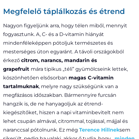
Megfelelő táplálkozás és étrend
Nagyon figyeljünk arra, hogy télen miből, mennyit
fogyasztunk. A, C- és a D-vitamin hiányát
mindenféleképpen pótoljuk természetes és
mesterséges úton egyaránt. A távoli országokból
érkező
citrom, narancs, mandarin és
grapefruit
mára tipikus „téli” gyümölcseink lettek,
köszönhetően elsősorban
magas C-vitamin
tartalmuknak
, melyre nagy szükségünk van a
megfázásos időszakban. Bármennyire furcsán
hangzik is, de ne hanyagoljuk az étrend-
kiegészítőket, hiszen a napi vitaminbevitelt nem
lehet csupán almával, citrommal, tojással, májjal és
naranccsal pótolnunk. Ez még
Terence Hillnek
sem
sikerült, pedig ha valaki, akkor ő tudja, hogy
„minden