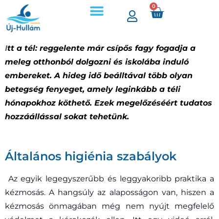
0
Árak, időpontok
Úszójegyek és bérletek
I
tt a tél: reggelente már csípős fagy fogadja a
meleg otthonból dolgozni és iskolába induló
embereket. A hideg idő beálltával több olyan
betegség fenyeget, amely leginkább a téli
hónapokhoz köthető. Ezek megelőzéséért tudatos
hozzáállással sokat tehetünk.
Általános higiénia szabályok
Az egyik legegyszerűbb és leggyakoribb praktika a
kézmosás. A hangsúly az alaposságon van, hiszen a
kézmosás önmagában még nem nyújt megfelelő