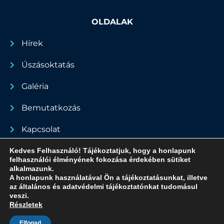
OLDALAK
Hírek
Úszásoktatás
Galéria
Bemutatkozás
Kapcsolat
Dokumentumok
Kedves Felhasználó! Tájékoztatjuk, hogy a honlapunk
felhasználói élményének fokozása érdekében sütiket
alkalmazunk.
A honlapunk használatával Ön a tájékoztatásunkat, illetve
az általános és adatvédelmi tájékoztatónkat tudomásul
Minden jog fenntartva - 2022
veszi.
Részletek
Adatvédelmi nyilatkozat
Made by Zsoldos András
Elfogad