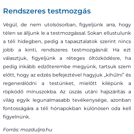
Rendszeres testmozgás
Végül, de nem utolsósorban, figyeljünk arra, hogy
télen se álljunk le a testmozgással. Sokan ellustulunk
a téli hidegben, pedig a tapasztalatok szerint nincs
jobb a kinti, rendszeres testmozgásnál. Ha ezt
választjuk, figyeljünk a réteges öltözködésre, ha
pedig inkább edzőterembe megyünk, tartsuk szem
előtt, hogy az edzés befejeztével hagyjuk „kihűlni” és
regenerálódni a testünket, mielőtt kilépünk a
röpködő mínuszokba. Az úszás utáni hajszárítás a
világ egyik legunalmasabb tevékenysége, azonban
fontosságára a téli hónapokban különösen oda kell
figyelnünk.
Forrás: mozduljra.hu