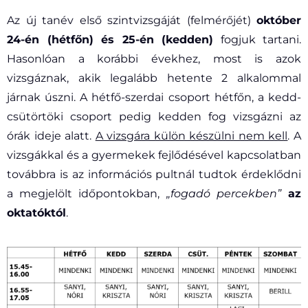
Az új tanév első szintvizsgáját (felmérőjét)
október
24-én (hétfőn) és 25-én (kedden)
fogjuk tartani.
Hasonlóan a korábbi évekhez, most is azok
vizsgáznak, akik legalább hetente 2 alkalommal
járnak úszni. A hétfő-szerdai csoport hétfőn, a kedd-
csütörtöki csoport pedig kedden fog vizsgázni az
órák ideje alatt.
A vizsgára külön készülni nem kell
. A
vizsgákkal és a gyermekek fejlődésével kapcsolatban
továbbra is az információs pultnál tudtok érdeklődni
a megjelölt időpontokban,
„fogadó percekben”
az
oktatóktól
.