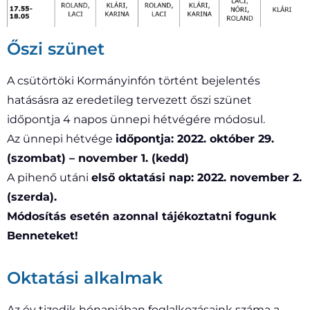
Őszi szünet
A csütörtöki Kormányinfón történt bejelentés
hatásásra az eredetileg tervezett őszi szünet
időpontja 4 napos ünnepi hétvégére módosul.
Az ünnepi hétvége
időpontja: 2022. október 29.
(szombat) – november 1. (kedd)
A pihenő utáni
első oktatási nap: 2022. november 2.
(szerda).
Módosítás esetén azonnal tájékoztatni fogunk
Benneteket!
Oktatási alkalmak
Az év tizedik hónapjában foglalkozásaink száma a