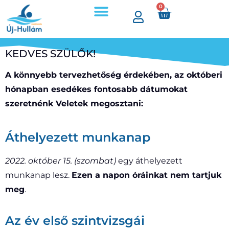
0
KEDVES SZÜLŐK!
A könnyebb tervezhetőség érdekében, az októberi
hónapban esedékes fontosabb dátumokat
szeretnénk Veletek megosztani:
Áthelyezett munkanap
2022. október 15. (szombat)
egy áthelyezett
munkanap lesz.
Ezen a napon óráinkat nem tartjuk
meg
.
Az év első szintvizsgái