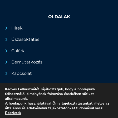
OLDALAK
Hírek
Úszásoktatás
Galéria
Bemutatkozás
Kapcsolat
Dokumentumok
Kedves Felhasználó! Tájékoztatjuk, hogy a honlapunk
felhasználói élményének fokozása érdekében sütiket
alkalmazunk.
A honlapunk használatával Ön a tájékoztatásunkat, illetve az
általános és adatvédelmi tájékoztatónkat tudomásul veszi.
Minden jog fenntartva - 2022
Részletek
Adatvédelmi nyilatkozat