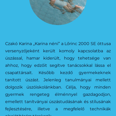
Czakó Karina „Karina néni” a Lőrinc 2000 SE öttusa
versenyzőjeként került komoly kapcsolatba az
úszással, hamar kiderült, hogy tehetsége van
ahhoz, hogy edzőit segítve tanácsokkal lássa el
csapattársait. Később kezdő gyermekeknek
tanított úszást. Jelenleg tanulmányai mellett
dolgozik úszóiskolánkban. Célja, hogy minden
gyermek rengeteg élménnyel gazdagodjon,
emellett tanítványai úszástudásának és stílusának
fejlesztésére, illetve a megfelelő technikák