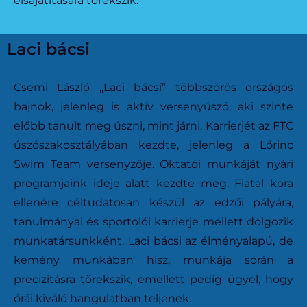
elsajátítására törekszik.
Laci bácsi
Cserni László „Laci bácsi” többszörös országos
bajnok, jelenleg is aktív versenyúszó, aki szinte
előbb tanult meg úszni, mint járni. Karrierjét az FTC
úszószakosztályában kezdte, jelenleg a Lőrinc
Swim Team versenyzője. Oktatói munkáját nyári
programjaink ideje alatt kezdte meg. Fiatal kora
ellenére céltudatosan készül az edzői pályára,
tanulmányai és sportolói karrierje mellett dolgozik
munkatársunkként. Laci bácsi az élményalapú, de
kemény munkában hisz, munkája során a
precizitásra törekszik, emellett pedig ügyel, hogy
órái kiváló hangulatban teljenek.