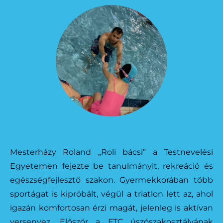
Mesterházy Roland „Roli bácsi” a Testnevelési
Egyetemen fejezte be tanulmányit, rekreáció és
egészségfejlesztő szakon. Gyermekkorában több
sportágat is kipróbált, végül a triatlon lett az, ahol
igazán komfortosan érzi magát, jelenleg is aktívan
versenyez. Először a FTC úszószakosztályának