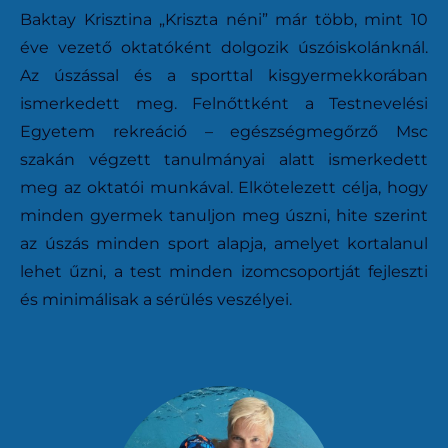
Baktay Krisztina „Kriszta néni” már több, mint 10
éve vezető oktatóként dolgozik úszóiskolánknál.
Az úszással és a sporttal kisgyermekkorában
ismerkedett meg. Felnőttként a Testnevelési
Egyetem rekreáció – egészségmegőrző Msc
szakán végzett tanulmányai alatt ismerkedett
meg az oktatói munkával. Elkötelezett célja, hogy
minden gyermek tanuljon meg úszni, hite szerint
az úszás minden sport alapja, amelyet kortalanul
lehet űzni, a test minden izomcsoportját fejleszti
és minimálisak a sérülés veszélyei.