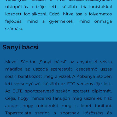
utánpótlás edzője lett, később triatlonistákkal
kezdett foglalkozni. Edzői hitvallása a folyamatos
fejlődés, mind a gyermekek, mind önmaga
számára.
Sanyi bácsi
Mezei Sándor „Sanyi bácsi” az anyatejjel szívta
magába az uszoda szeretetét, csecsemő úszás
során barátkozott meg a vízzel. A Kőbánya SC-ben
lett versenyúszó, később az FTC versenyzője lett.
Az ELTE sportszervező szakán szerzett diplomát.
Célja, hogy mindenki tanuljon meg úszni és hisz
abban, hogy mindenkit meg is lehet tanítani.
Tapasztalata szerint a sportnak közösség és