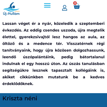
0
Lassan véget ér a nyár, közeledik a szeptemberi
évkezdés. Az eddig csendes uszoda, újra megtelik
élettel, gyerekzsivajtól lesz hangos az aula, az
öltöző és a medence tér. Visszatérnek régi
tanítványaink, hogy újra közösen dolgozhassunk,
leendő úszópalántáink, pedig bátortalanul
indulnak el egy hosszú úton. Az úszás tanulásban
segítségükre lesznek tapasztalt kollégáink is,
akiket cikkünkben mutatunk be a kedves
érdeklődőknek.
Kriszta néni