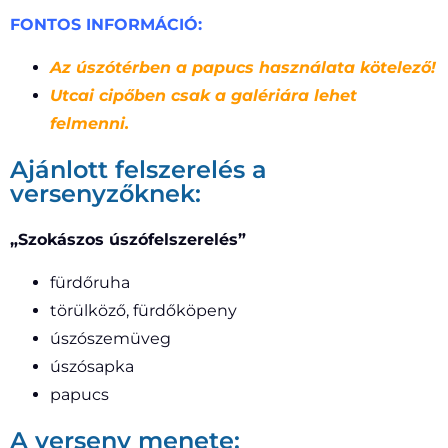
FONTOS INFORMÁCIÓ:
Az úszótérben a papucs használata kötelező!
Utcai cipőben csak a galériára lehet
felmenni.
Ajánlott felszerelés a
versenyzőknek:
„Szokászos úszófelszerelés”
fürdőruha
törülköző, fürdőköpeny
úszószemüveg
úszósapka
papucs
A verseny menete: