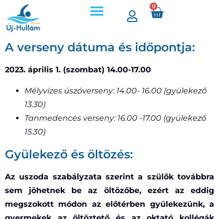
0
A verseny dátuma és időpontja:
2023. április 1. (szombat) 14.00-17.00
Mélyvízes úszóverseny: 14.00- 16.00 (gyülekező
13.30)
Tanmedencés verseny: 16.00 -17.00 (
gyülekező
15.30)
Gyülekező és öltözés:
Az uszoda szabályzata szerint a szülők továbbra
sem jöhetnek be az öltözőbe, ezért az eddig
megszokott módon az előtérben gyülekezünk, a
gyermekek az öltöztető és az oktató kollégák