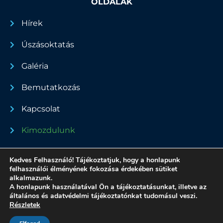
OLDALAK
Hírek
Úszásoktatás
Galéria
Bemutatkozás
Kapcsolat
Kimozdulunk
Dokumentumok
Kedves Felhasználó! Tájékoztatjuk, hogy a honlapunk
felhasználói élményének fokozása érdekében sütiket
alkalmazunk.
A honlapunk használatával Ön a tájékoztatásunkat, illetve az
Minden jog fenntartva - 2022
általános és adatvédelmi tájékoztatónkat tudomásul veszi.
Részletek
Adatvédelmi nyilatkozat
Made by Zsoldos András