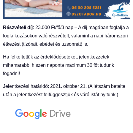
Részvételi díj:
23.000 Ft/fő/3 nap – A díj magában foglalja a
foglalkozásokon való részvételt, valamint a napi háromszori
étkezést (tízórait, ebédet és uzsonnát) is.
Ha felkeltettük az érdeklődéseteket, jelentkezzetek
mihamarabb, hiszen naponta maximum 30 főt tudunk
fogadni!
Jelentkezési határidő: 2021. október 21. (A létszám betelte
után a jelentkezést felfüggesztjük és várólistát nyitunk.)