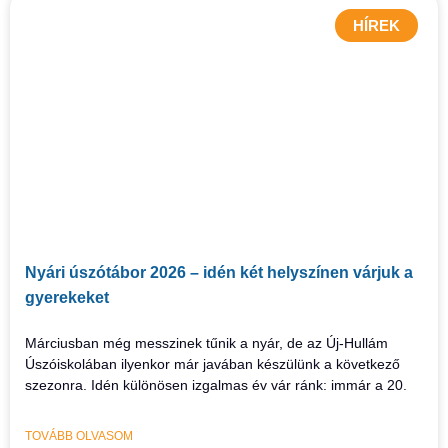
HÍREK
Nyári úszótábor 2026 – idén két helyszínen várjuk a
gyerekeket
Márciusban még messzinek tűnik a nyár, de az Új-Hullám
Úszóiskolában ilyenkor már javában készülünk a következő
szezonra. Idén különösen izgalmas év vár ránk: immár a 20.
TOVÁBB OLVASOM