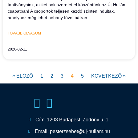
tanítványaink, akiket sok szeretettel köszöntünk az Új-Hullám
csapatban! A csoportok teljesen kezdő szinten indultak,
amelyhez még lehet néhány fővel bátran
TOVÁBB OLVASOM
2026-02-11
« ELŐZŐ
1
2
3
4
5
KÖVETKEZŐ »
Cím: 1203 Budapest, Zodony u. 1.
Email: pesterzsebet@uj-hullam.hu