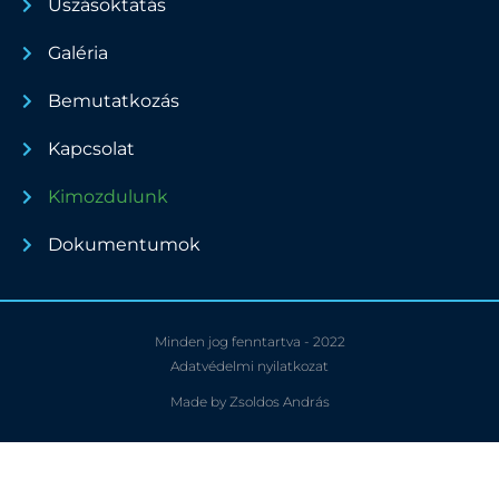
Úszásoktatás
Galéria
Bemutatkozás
Kapcsolat
Kimozdulunk
Dokumentumok
Minden jog fenntartva - 2022
Adatvédelmi nyilatkozat
Made by Zsoldos András