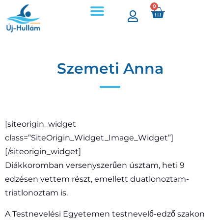
0
Árak, időpontok
Úszójegyek és bérletek
Szemeti Anna
[siteorigin_widget
class=”SiteOrigin_Widget_Image_Widget”]
[/siteorigin_widget]
Diákkoromban versenyszerűen úsztam, heti 9
edzésen vettem részt, emellett duatlonoztam-
triatlonoztam is.
A Testnevelési Egyetemen testnevelő-edző szakon