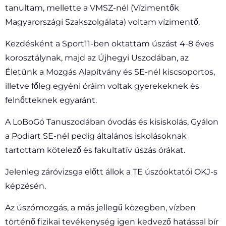
tanultam, mellette a VMSZ-nél (Vízimentők
Magyarországi Szakszolgálata) voltam vízimentő.
Kezdésként a Sport11-ben oktattam úszást 4-8 éves
korosztálynak, majd az Újhegyi Uszodában, az
Életünk a Mozgás Alapítvány és SE-nél kiscsoportos,
illetve főleg egyéni óráim voltak gyerekeknek és
felnőtteknek egyaránt.
A LoBoGó Tanuszodában óvodás és kisiskolás, Gyálon
a Podiart SE-nél pedig általános iskolásoknak
tartottam kötelező és fakultatív úszás órákat.
Jelenleg záróvizsga előtt állok a TE úszóoktatói OKJ-s
képzésén.
Az úszómozgás, a más jellegű közegben, vízben
történő fizikai tevékenység igen kedvező hatással bír