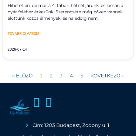
Hihetetlen, de már a 4. tábori hétnél járunk, és lassan a
nyár feléhez érkezünk. Szerencsére még bőven vannak
előttünk közös élmények, és ha eddig nem
TOVÁBB OLVASOM
2026-07-14
2
3
4
5
KÖVETKEZŐ »
« ELŐZŐ
1
Cím: 1203 Budapest, Zodony u. 1.