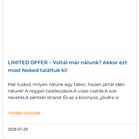
LIMITED OFFER – Voltál már nálunk? Akkor ezt
most Neked találtuk ki!
Már tudod, milyen nálunk egy tábor, hiszen jártál idén
nálunk! A reggeli találkozások.A vizes csaták.A sok
nevetés.A pénteki strand. És az a bizonyos „jövőre is
TOVÁBB OLVASOM
2026-07-29