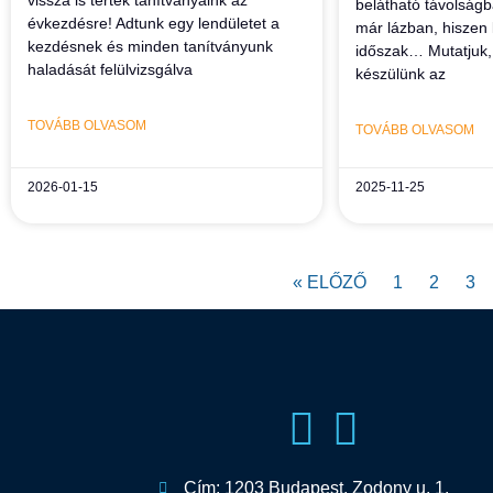
belátható távolságb
évkezdésre! Adtunk egy lendületet a
már lázban, hiszen 
kezdésnek és minden tanítványunk
időszak… Mutatjuk
haladását felülvizsgálva
készülünk az
TOVÁBB OLVASOM
TOVÁBB OLVASOM
2026-01-15
2025-11-25
« ELŐZŐ
1
2
3
Cím: 1203 Budapest, Zodony u. 1.