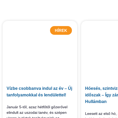
HÍREK
Vízbe csobbanva indul az év – Új
Hóesés, szintvi
tanfolyamokkal és lendülettel!
időszak – Így zár
Hullámban
Január 5-től, azaz hétfőtől gőzerővel
elindult az uszodai tanév, és szépen
Leesett az első hó,
vissza is tértek tanítványaink az