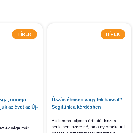
HÍREK
HÍREK
zsga, ünnepi
Úszás éhesen vagy teli hassal? –
juk az évet az Új-
Segítünk a kérdésben
A dilemma teljesen érthető, hiszen
senki sem szeretné, ha a gyermeke teli
 az év vége már
hassal, gyomorfájással küzdene a