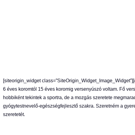
[siteorigin_widget class=”SiteOrigin_Widget_Image_Widget”]
[
6 éves koromtól 15 éves koromig versenyúszó voltam. Fő ver
hobbiként tekintek a sportra, de a mozgás szeretete megmarad
gyógytestnevelő-egészségfejlesztő szakra. Szeretném a gye
szeretetét.