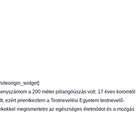
/siteorigin_widget]
senyszámom a 200 méter pillangóúszás volt. 17 éves koromtól
t, ezért jelentkeztem a Testnevelési Egyetem testnevelő-
rekekkel megismertetni az egészséges életmódot és a mozgás