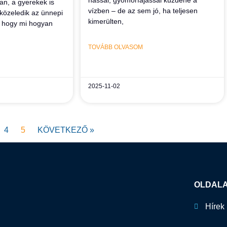
an, a gyerekek is
vízben – de az sem jó, ha teljesen
közeledik az ünnepi
kimerülten,
, hogy mi hogyan
TOVÁBB OLVASOM
2025-11-02
4
5
KÖVETKEZŐ »
OLDAL
Hírek