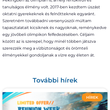
Pekingben az olimpián is, amely rendkívüli és
tanulságos élmény volt. 2017-ben kezdtem úszást
oktatni gyerekeknek és felnőtteknek egyaránt.
Szeretném továbbadni versenyúszói múltam
tapasztalatait kicsiknek és nagyoknak, reménykedve
egy jövőbeli olimpikon felfedezésében. Céljaim
között az is szerepel, hogy minél többen játszva
szerezzék meg a vízbiztonságot és örömteli
élményekkel gondoljanak a vízre egy életen át.
További hírek
HÍREK