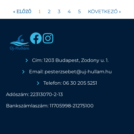
« ELŐZŐ
1
2
3
4
5
KÖVETKEZŐ »
Cím: 1203 Budapest, Zodony u. 1.
Email: pesterzsebet@uj-hullam.hu
Telefon: 06 30 205 5251
Adószám: 22313070-2-13
Bankszámlaszám: 11705998-21275100