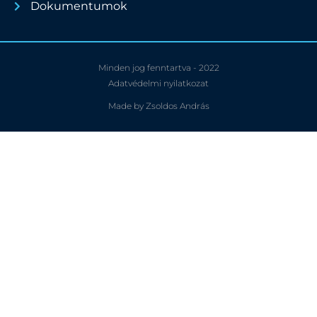
Dokumentumok
Minden jog fenntartva - 2022
Adatvédelmi nyilatkozat
Made by Zsoldos András