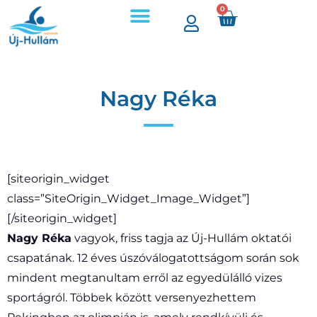
0
Árak, időpontok
Úszójegyek és bérletek
Nagy Réka
[siteorigin_widget
class=”SiteOrigin_Widget_Image_Widget”]
[/siteorigin_widget]
Nagy Réka
vagyok, friss tagja az Új-Hullám oktatói
csapatának. 12 éves úszóválogatottságom során sok
mindent megtanultam erről az egyedülálló vizes
sportágról. Többek között versenyezhettem