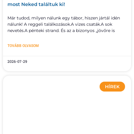
most Neked találtuk ki!
Már tudod, milyen nálunk egy tábor, hiszen jártál idén
nálunk! A reggeli találkozások.A vizes csaták.A sok
nevetés.A pénteki strand. És az a bizonyos „jövőre is
TOVÁBB OLVASOM
2026-07-29
HÍREK