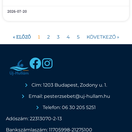
2026-07-20
« ELŐZŐ
1
2
3
4
5
KÖVETKEZŐ »
Cím: 1203 Budapest, Zodony u. 1.
Email: pesterzsebet@uj-hullam.hu
Telefon: 06 30 205 5251
Adószám: 22313070-2-13
Bankszámlaszám: 11705998-21275100