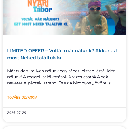
LIMITED OFFER – Voltál már nálunk? Akkor ezt
most Neked találtuk ki!
Már tudod, milyen nálunk egy tábor, hiszen jártál idén
nálunk! A reggeli találkozások.A vizes csaták.A sok
nevetés.A pénteki strand. És az a bizonyos „jövőre is
TOVÁBB OLVASOM
2026-07-29