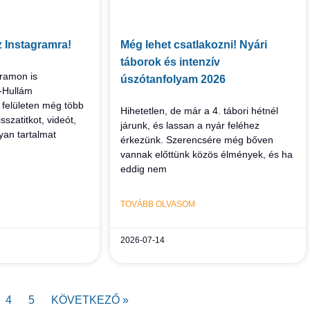
 Instagramra!
Még lehet csatlakozni! Nyári
táborok és intenzív
gramon is
úszótanfolyam 2026
j-Hullám
j felületen még több
Hihetetlen, de már a 4. tábori hétnél
isszatitkot, videót,
járunk, és lassan a nyár feléhez
lyan tartalmat
érkezünk. Szerencsére még bőven
i
vannak előttünk közös élmények, és ha
eddig nem
TOVÁBB OLVASOM
2026-07-14
4
5
KÖVETKEZŐ »