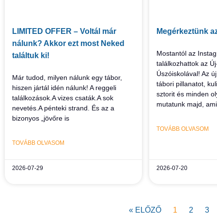
LIMITED OFFER – Voltál már
Megérkeztünk az
nálunk? Akkor ezt most Neked
Mostantól az Insta
találtuk ki!
találkozhattok az Ú
Úszóiskolával! Az ú
Már tudod, milyen nálunk egy tábor,
tábori pillanatot, kul
hiszen jártál idén nálunk! A reggeli
sztorit és minden o
találkozások.A vizes csaták.A sok
mutatunk majd, am
nevetés.A pénteki strand. És az a
bizonyos „jövőre is
TOVÁBB OLVASOM
TOVÁBB OLVASOM
2026-07-29
2026-07-20
« ELŐZŐ
1
2
3