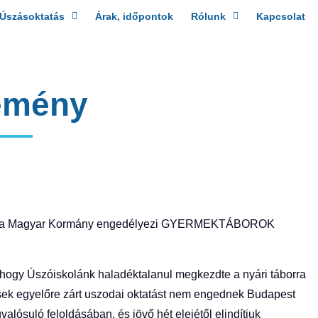
Úszásoktatás
Árak, időpontok
Rólunk
Kapcsolat
emény
.) a Magyar Kormány engedélyezi
GYERMEKTÁBOROK
 hogy Úszóiskolánk haladéktalanul megkezdte a nyári táborra
dések egyelőre zárt uszodai oktatást nem engednek Budapest
alósuló feloldásában, és jövő hét elejétől elindítjuk