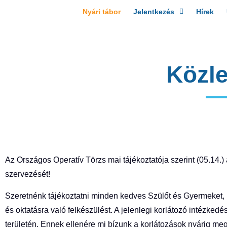
Nyári tábor
Jelentkezés
Hírek
Közl
Az Országos Operatív Törzs mai tájékoztatója szerint (05.14
szervezését!
Szeretnénk tájékoztatni minden kedves Szülőt és Gyermeket,
és oktatásra való felkészülést. A jelenlegi korlátozó intézke
területén. Ennek ellenére mi bízunk a korlátozások nyárig megv