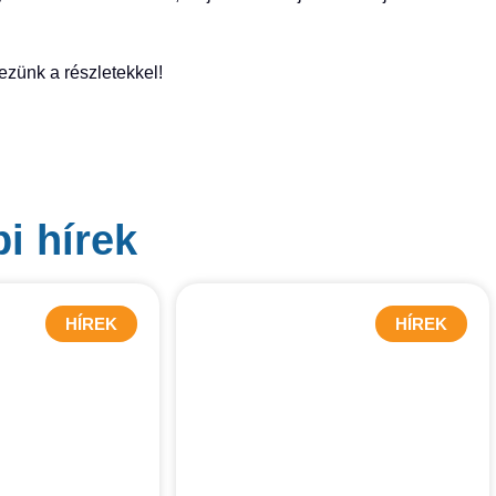
kezünk a részletekkel!
i hírek
HÍREK
HÍREK